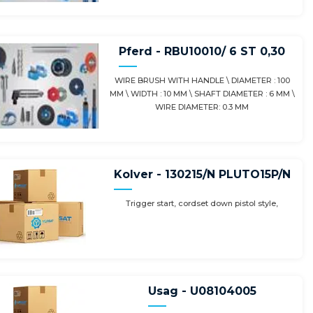
Pferd - RBU10010/ 6 ST 0,30
WIRE BRUSH WITH HANDLE \ DIAMETER : 100
MM \ WIDTH : 10 MM \ SHAFT DIAMETER : 6 MM \
WIRE DIAMETER: 0.3 MM
Kolver - 130215/N PLUTO15P/N
Trigger start, cordset down pistol style,
Usag - U08104005