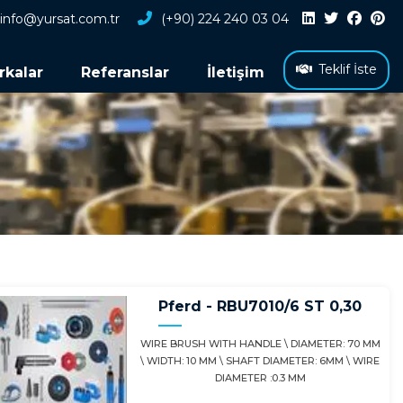
info@yursat.com.tr
(+90) 224 240 03 04
Teklif İste
rkalar
Referanslar
İletişim
Pferd - RBU7010/6 ST 0,30
WIRE BRUSH WITH HANDLE \ DIAMETER: 70 MM
\ WIDTH: 10 MM \ SHAFT DIAMETER: 6MM \ WIRE
DIAMETER :0.3 MM