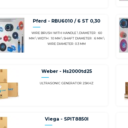
Pferd - RBU6010 / 6 ST 0,30
WIRE BRUSH WITH HANDLE \ DIAMETER : 60
MM \ WIDTH : 10 MM \ SHAFT DIAMETER : 6 MM \
WIRE DIAMETER: 0.3 MM
Weber - Hs2000td25
ULTRASONIC GENERATOR 25KHZ
Viega - SPIT8850I