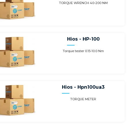
TORQUE WRENCH 40-200 NM
Hios - HP-100
Torque tester 0.15-10.0 Nm
Hios - Hpn100ua3
TORQUE METER