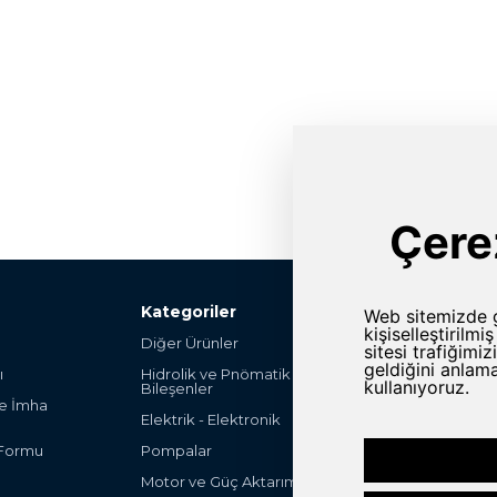
Kategoriler
Diğer Ürünler
Şalter ve Anahta
ı
Hidrolik ve Pnömatik
Hırdavat
Bileşenler
ve İmha
Endüstriyel Mak
Elektrik - Elektronik
Parça
 Formu
Pompalar
Endüstriyel Ot
Ürünleri
Motor ve Güç Aktarım Grubu
Filteleme ve Fa