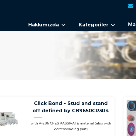
Ma
Hakkımızda
Kategoriler
Click Bond - Stud and stand
off defined by CB9650CR3R4
with A-286 CRES PASSIVATE material (also with
corresponding part)