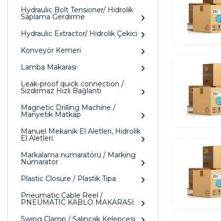
Hydraulic Bolt Tensioner/ Hidrolik
Saplama Gerdirme
Hydraulic Extractor/ Hidrolik Çekici
Konveyör Kemeri
Lamba Makarası
Leak-proof quick connection /
Sızdırmaz Hızlı Bağlantı
Magnetic Drilling Machine /
Manyetik Matkap
Manuel Mekanik El Aletleri, Hidrolik
El Aletleri.
Markalama numaratörü / Marking
Numarator
Plastic Closure / Plastik Tıpa
Pneumatic Cable Reel /
PNEUMATIC KABLO MAKARASI
Swing Clamp / Salıncak Kelepçesi