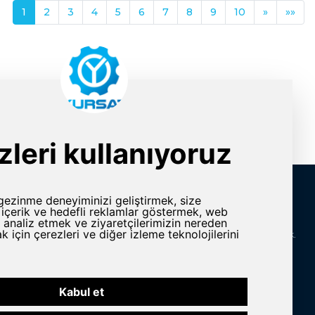
1
2
3
4
5
6
7
8
9
10
»
»»
İletişim Bilgileri
rlar
Adres
Yeni Karaman Mah. Sanayi Cad. 4. Kantar Sok.
Asya Plaza Kat:5 No:505 Osmangazi/BURSA
ine ve Yedek
Telefon
omasyon
+90 224 2400304
E-Posta
n Grubu