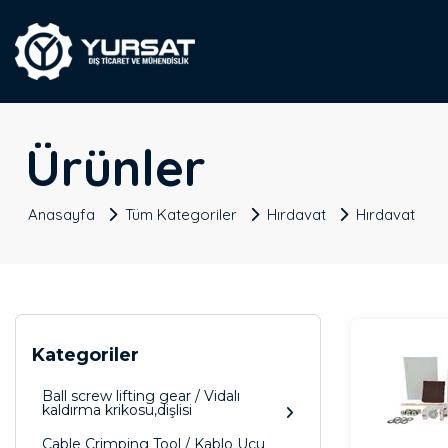
Ürünler
Anasayfa
Tüm Kategoriler
Hırdavat
Hırdavat
Kategoriler
Ball screw lifting gear / Vidalı
kaldırma krikosu,dişlisi
Cable Crimping Tool / Kablo Ucu