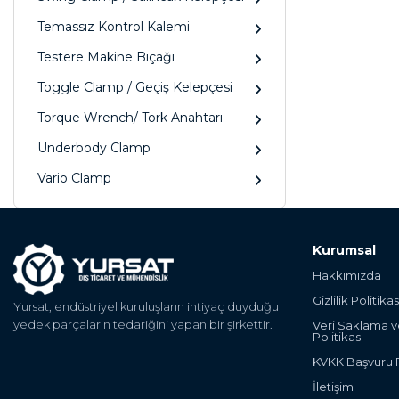
Temassız Kontrol Kalemi
Testere Makine Bıçağı
Toggle Clamp / Geçiş Kelepçesi
Torque Wrench/ Tork Anahtarı
Underbody Clamp
Vario Clamp
Kurumsal
Hakkımızda
Gizlilik Politikas
Yursat, endüstriyel kuruluşların ihtiyaç duyduğu
yedek parçaların tedariğini yapan bir şirkettir.
Veri Saklama 
Politikası
KVKK Başvuru
İletişim