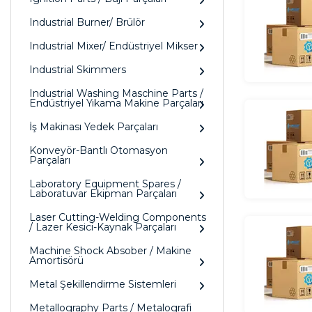
Industrial Burner/ Brülör
Industrial Mixer/ Endüstriyel Mikser
Industrial Skimmers
Industrial Washing Maschine Parts /
Endüstriyel Yıkama Makine Parçaları
İş Makinası Yedek Parçaları
Konveyör-Bantlı Otomasyon
Parçaları
Laboratory Equipment Spares /
Laboratuvar Ekipman Parçaları
Laser Cutting-Welding Components
/ Lazer Kesici-Kaynak Parçaları
Machine Shock Absober / Makine
Amortisörü
Metal Şekillendirme Sistemleri
Metallography Parts / Metalografi