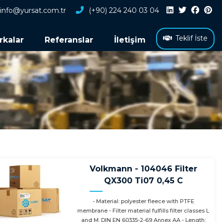
info@yursat.com.tr
(+90) 224 240 03 04
Teklif İste
rkalar
Referanslar
İletişim
Volkmann - 104046 Filter
QX300 Ti07 0,45 C
- Material: polyester fleece with PTFE
membrane - Filter material fulfills filter classes L
and M. DIN EN 60335-2-69 Annex AA - Length: