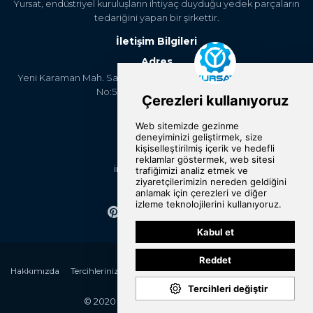
Yursat, endüstriyel kuruluşların ihtiyaç duyduğu yedek parçaların
tedariğini yapan bir şirkettir.
İletişim Bilgileri
Adres
Yeni Karaman Mah. Sanayi Cad. 4. Kantar Sok. Asya Plaza Kat:5
No:505 Osmangazi/BURSA
Telefon
+90 224 2400304
E-Posta
info@yursat.com.tr
Bizi Takip Edin
Hakkımızda
Tercihlerinizi Değiştirin
Kategoriler
Markalar
Referanslar
İletişim
© 2020 Yursat All rights reserved