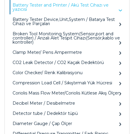
Battery Tester and Printer / Akü Test Cihazı ve
yazıcısı
Battery Tester Device,Unit,System / Batarya Test
Cihazı ve Parçaları
Broken Tool Monitoring System(Sensor,port and
controller) / Arızalı Alet Tespit Cihazı(Sensör,kablo ve
kontroller)
Clamp Meter/ Pens Ampermetre
CO2 Leak Detector / CO2 Kaçak Dedektörü
Color Checker/ Renk Kalibrasyonu
Compression Load Cell / Sıkıştırmalı Yük Hücresi
Coriolis Mass Flow Meter/Coriolis Kütlese Akış Ölçer
Decibel Meter / Desibelmetre
Detector tube / Dedektör tüpü
Diameter Gauge / Çap Ölçer
Differential Pressure Transmitter / Fark Basınç