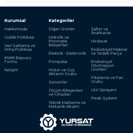
Kurumsal
Kategoriler
Hakkımızda
Diğer Ürünler
Şalter ve
Anahtarlar
Gizlilik Politikası
Hidrolik ve
Pnömatik
Hırdavat
Bileşenler
Veri Saklama ve
İmha Politikası
Endüstriyel Makine
Elektrik - Elektronik
ve Yedek Parça
KVKK Başvuru
Formu
Pompalar
Endüstriyel
Otomasyon
Ürünleri
İletişim
Motor ve Güç
Aktarım Grubu
Filteleme ve Fan
Grubu
Sensörler
ULV Sprayers
Ölçüm Bileşenleri
ve Cihazları
Peak-System
Teknik Malzeme ve
Mekanik Aksam