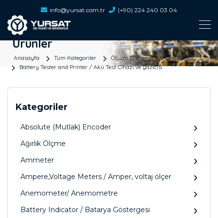
info@yursat.com.tr
(+90) 224 240 03 04
Ürünler
Anasayfa
Tüm Kategoriler
Ölçüm Bileşenleri ve Cihazları
Battery Tester and Printer / Akü Test Cihazı ve yazıcısı
Kategoriler
Absolute (Mutlak) Encoder
Ağırlık Ölçme
Ammeter
Ampere,Voltage Meters / Amper, voltaj ölçer
Anemometer/ Anemometre
Battery Indicator / Batarya Göstergesi