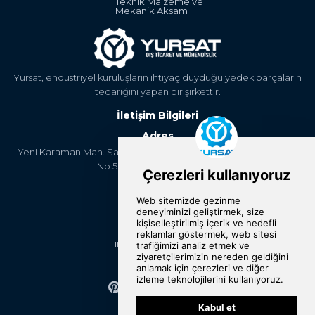
Teknik Malzeme ve
Mekanik Aksam
Yursat, endüstriyel kuruluşların ihtiyaç duyduğu yedek parçaların
tedariğini yapan bir şirkettir.
İletişim Bilgileri
Adres
Yeni Karaman Mah. Sanayi Cad. 4. Kantar Sok. Asya Plaza Kat:5
No:505 Osmangazi/BURSA
Telefon
+90 224 2400304
E-Posta
info@yursat.com.tr
Bizi Takip Edin