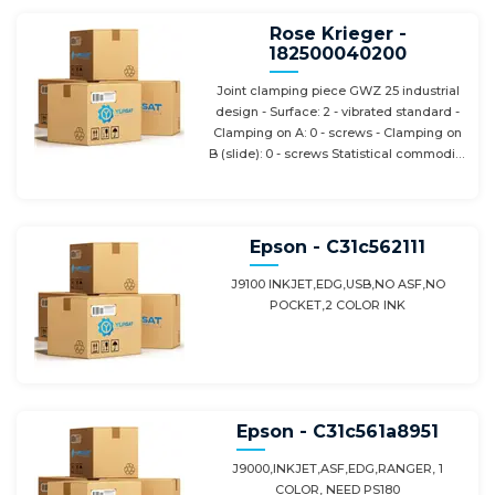
Rose Krieger -
182500040200
Joint clamping piece GWZ 25 industrial
design - Surface: 2 - vibrated standard -
Clamping on A: 0 - screws - Clamping on
B (slide): 0 - screws Statistical commodity
number: 76169910 Manufacturer: IN Y901-
(goods not listed in Annex I of the EC
Dual-Use Regulation) Net weight:
0.776KG
Epson - C31c562111
J9100 INKJET,EDG,USB,NO ASF,NO
POCKET,2 COLOR INK
Epson - C31c561a8951
J9000,INKJET,ASF,EDG,RANGER, 1
COLOR, NEED PS180