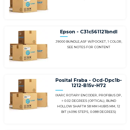
Epson - C31c561121bndl
J9000 BUNDLE,ASF W/POCKET, 1 COLOR,
SEE NOTES FOR CONTENT
Posital Fraba - Ocd-Dpc1b-
1212-B15v-H72
IXARC ROTARY ENCODER, PROFIBUS DP,
= 0.02 DEGREES (OPTICAL), BLIND
HOLLOW SHAFT# 58 MM HUB15 MM, 12
BIT (4096 STEPS, 0.088 DEGREES)