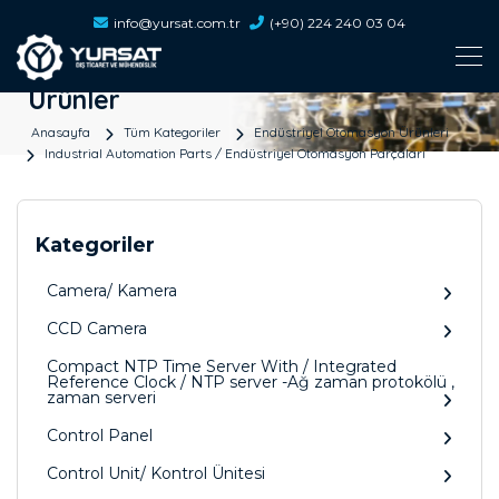
info@yursat.com.tr
(+90) 224 240 03 04
Ürünler
Anasayfa
Tüm Kategoriler
Endüstriyel Otomasyon Ürünleri
Industrial Automation Parts / Endüstriyel Otomasyon Parçaları
Kategoriler
Camera/ Kamera
CCD Camera
Compact NTP Time Server With / Integrated
Reference Clock / NTP server -Ağ zaman protokölü ,
zaman serveri
Control Panel
Control Unit/ Kontrol Ünitesi