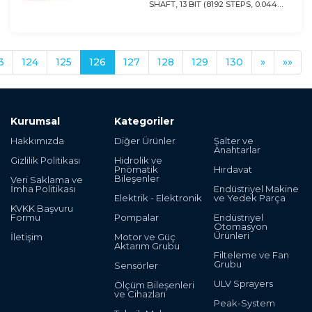
SHAFT, 13 BIT (8192 STEPS, 0.044
DEGREES)
3
124
125
126
127
128
129
130
»
»»
Kurumsal
Kategoriler
Hakkımızda
Diğer Ürünler
Şalter ve
Anahtarlar
Gizlilik Politikası
Hidrolik ve
Pnömatik
Hırdavat
Bileşenler
Veri Saklama ve
İmha Politikası
Endüstriyel Makine
Elektrik - Elektronik
ve Yedek Parça
KVKK Başvuru
Formu
Pompalar
Endüstriyel
Otomasyon
Ürünleri
İletişim
Motor ve Güç
Aktarım Grubu
Filteleme ve Fan
Grubu
Sensörler
ULV Sprayers
Ölçüm Bileşenleri
ve Cihazları
Peak-System