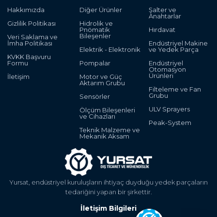
Hakkımızda
Diğer Ürünler
Şalter ve
Anahtarlar
Gizlilik Politikası
Hidrolik ve
Pnömatik
Hırdavat
Bileşenler
Veri Saklama ve
İmha Politikası
Endüstriyel Makine
Elektrik - Elektronik
ve Yedek Parça
KVKK Başvuru
Formu
Pompalar
Endüstriyel
Otomasyon
Ürünleri
İletişim
Motor ve Güç
Aktarım Grubu
Filteleme ve Fan
Grubu
Sensörler
ULV Sprayers
Ölçüm Bileşenleri
ve Cihazları
Peak-System
Teknik Malzeme ve
Mekanik Aksam
Yursat, endüstriyel kuruluşların ihtiyaç duyduğu yedek parçaların
tedariğini yapan bir şirkettir.
İletişim Bilgileri