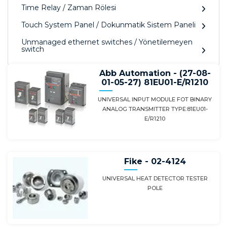
Time Relay / Zaman Rölesi
Touch System Panel / Dokunmatik Sistem Paneli
Unmanaged ethernet switches / Yönetilemeyen
switch
Abb Automation - (27-08-
01-05-27) 81EU01-E/R1210
UNIVERSAL INPUT MODULE FOT BINARY
ANALOG TRANSMITTER TYPE:81EU01-
E/R1210
Fike - 02-4124
UNIVERSAL HEAT DETECTOR TESTER
POLE