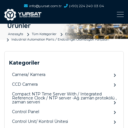
info@yursat.com.tr
(+90) 224 240 03 04
Ürünler
Anasayfa
Tüm Kategoriler
Endüstriyel Otomasyon Ürünleri
Industrial Automation Parts / Endüstriyel Otomasyon Parçaları
Kategoriler
Camera/ Kamera
CCD Camera
Compact NTP Time Server With / Integrated
Reference Clock / NTP server -Ağ zaman protokölü ,
zaman serveri
Control Panel
Control Unit/ Kontrol Ünitesi