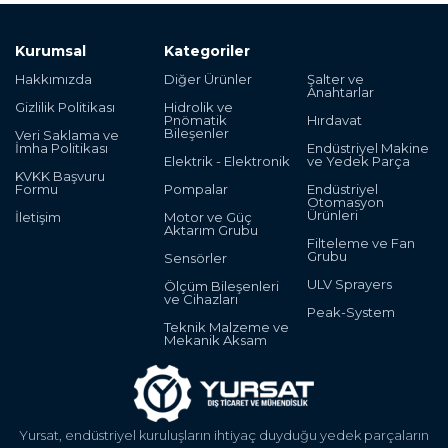
feedback, signal range 4 ... 20 mA, two-
wire technology - Optional extension with
Kurumsal
Kategoriler
00 without mechanical kit for digital
return message - Design (painting /
Hakkımızda
Diğer Ürünler
Şalter ve
marking) 1 standard Pos. 100: Statistical
Anahtarlar
Gizlilik Politikası
Hidrolik ve
goods no.: 90328100 / country of origin: DE
Pnömatik
Hırdavat
Bileşenler
Veri Saklama ve
İmha Politikası
Endüstriyel Makine
Elektrik - Elektronik
ve Yedek Parça
KVKK Başvuru
Formu
Pompalar
Endüstriyel
Otomasyon
Ürünleri
İletişim
Motor ve Güç
Aktarım Grubu
Filteleme ve Fan
Grubu
Sensörler
ULV Sprayers
Ölçüm Bileşenleri
ve Cihazları
Peak-System
Teknik Malzeme ve
Mekanik Aksam
Yursat, endüstriyel kuruluşların ihtiyaç duyduğu yedek parçaların