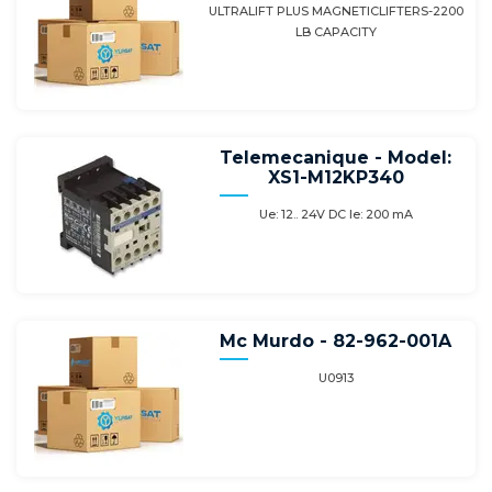
ULTRALIFT PLUS MAGNETICLIFTERS-2200
LB CAPACITY
Telemecanique - Model:
XS1-M12KP340
Ue: 12.. 24V DC Ie: 200 mA
Mc Murdo - 82-962-001A
U0913