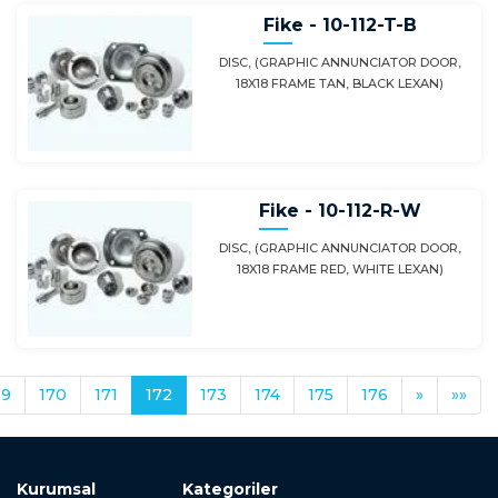
Fike - 10-112-T-B
DISC, (GRAPHIC ANNUNCIATOR DOOR,
18X18 FRAME TAN, BLACK LEXAN)
Fike - 10-112-R-W
DISC, (GRAPHIC ANNUNCIATOR DOOR,
18X18 FRAME RED, WHITE LEXAN)
69
170
171
172
173
174
175
176
»
»»
Kurumsal
Kategoriler