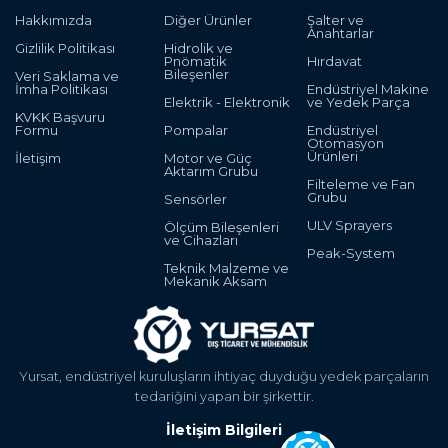
Hakkımızda
Diğer Ürünler
Şalter ve
Anahtarlar
Gizlilik Politikası
Hidrolik ve
Pnömatik
Hırdavat
Bileşenler
Veri Saklama ve
İmha Politikası
Endüstriyel Makine
Elektrik - Elektronik
ve Yedek Parça
KVKK Başvuru
Formu
Pompalar
Endüstriyel
Otomasyon
Ürünleri
İletişim
Motor ve Güç
Aktarım Grubu
Filteleme ve Fan
Grubu
Sensörler
ULV Sprayers
Ölçüm Bileşenleri
ve Cihazları
Peak-System
Teknik Malzeme ve
Mekanik Aksam
Yursat, endüstriyel kuruluşların ihtiyaç duyduğu yedek parçaların
tedariğini yapan bir şirkettir.
İletişim Bilgileri