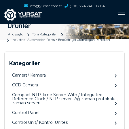
info@yursat.com.tr
(+90) 224 240 03 04
Ürünler
Anasayfa
Tüm Kategoriler
Endüstriyel Otomasyon Ürünleri
Industrial Automation Parts / Endüstriyel Otomasyon Parçaları
Kategoriler
Camera/ Kamera
CCD Camera
Compact NTP Time Server With / Integrated
Reference Clock / NTP server -Ağ zaman protokölü ,
zaman serveri
Control Panel
Control Unit/ Kontrol Ünitesi