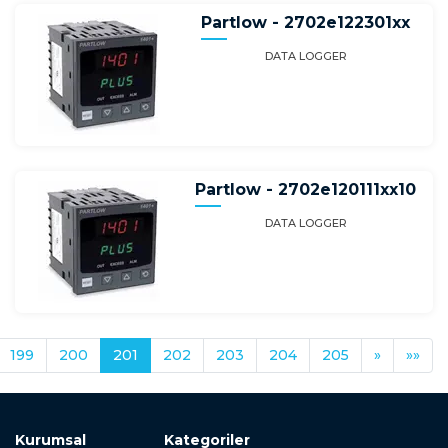
Partlow - 2702e122301xx
DATA LOGGER
Partlow - 2702e120111xx10
DATA LOGGER
199
200
201
202
203
204
205
»
»»
Kurumsal
Kategoriler