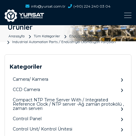
info@yursat.com.tr
(+90) 224 240 03 04
Ürünler
Anasayfa
Tüm Kategoriler
Endüstriyel Otomasyon Ürünleri
Industrial Automation Parts / Endüstriyel Otomasyon Parçaları
Kategoriler
Camera/ Kamera
CCD Camera
Compact NTP Time Server With / Integrated
Reference Clock / NTP server -Ağ zaman protokölü ,
zaman serveri
Control Panel
Control Unit/ Kontrol Ünitesi