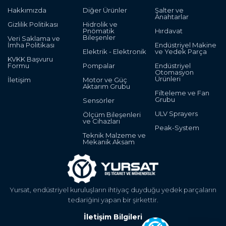
Hakkımızda
Diğer Ürünler
Şalter ve
Anahtarlar
Gizlilik Politikası
Hidrolik ve
Pnömatik
Hırdavat
Bileşenler
Veri Saklama ve
İmha Politikası
Endüstriyel Makine
Elektrik - Elektronik
ve Yedek Parça
KVKK Başvuru
Formu
Pompalar
Endüstriyel
Otomasyon
Ürünleri
İletişim
Motor ve Güç
Aktarım Grubu
Filteleme ve Fan
Grubu
Sensörler
ULV Sprayers
Ölçüm Bileşenleri
ve Cihazları
Peak-System
Teknik Malzeme ve
Mekanik Aksam
Yursat, endüstriyel kuruluşların ihtiyaç duyduğu yedek parçaların
tedariğini yapan bir şirkettir.
İletişim Bilgileri