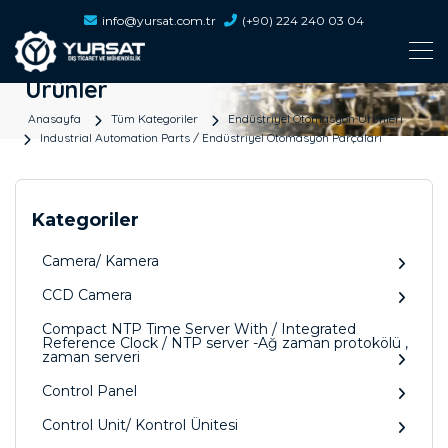
info@yursat.com.tr
(+90) 224 240 03 04
Ürünler
Anasayfa
Tüm Kategoriler
Endüstriyel Otomasyon Ürünleri
Industrial Automation Parts / Endüstriyel Otomasyon Parçaları
Kategoriler
Camera/ Kamera
CCD Camera
Compact NTP Time Server With / Integrated
Reference Clock / NTP server -Ağ zaman protokölü ,
zaman serveri
Control Panel
Control Unit/ Kontrol Ünitesi