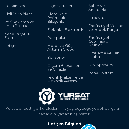
Hakkımızda
Diğer Ürünler
Şalter ve
Anahtarlar
Gizlilik Politikası
Hidrolik ve
Pnömatik
Hırdavat
Bileşenler
Veri Saklama ve
İmha Politikası
Endüstriyel Makine
Elektrik - Elektronik
ve Yedek Parça
KVKK Başvuru
Formu
Pompalar
Endüstriyel
Otomasyon
Ürünleri
İletişim
Motor ve Güç
Aktarım Grubu
Filteleme ve Fan
Grubu
Sensörler
ULV Sprayers
Ölçüm Bileşenleri
ve Cihazları
Peak-System
Teknik Malzeme ve
Mekanik Aksam
Yursat, endüstriyel kuruluşların ihtiyaç duyduğu yedek parçaların
tedariğini yapan bir şirkettir.
İletişim Bilgileri