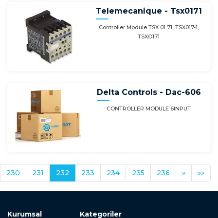
Telemecanique - Tsx0171
Controller Module TSX 01 71, TSX017-1,
TSXO171
Delta Controls - Dac-606
CONTROLLER MODULE 6INPUT
230
231
232
233
234
235
236
»
»»
Kurumsal
Kategoriler