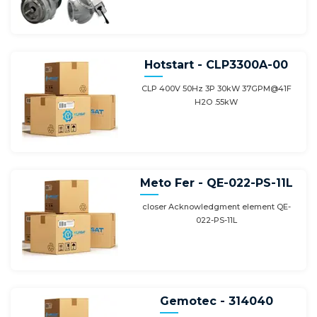
Hotstart - CLP3300A-00
CLP 400V 50Hz 3P 30kW 37GPM@41F
H2O .55kW
Meto Fer - QE-022-PS-11L
closer Acknowledgment element QE-
022-PS-11L
Gemotec - 314040