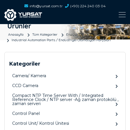
info@yursat.com.tr
(+90) 224 240 03 04
Ürünler
Anasayfa
Tüm Kategoriler
Endüstriyel Otomasyon Ürünleri
Industrial Automation Parts / Endüstriyel Otomasyon Parçaları
Kategoriler
Camera/ Kamera
CCD Camera
Compact NTP Time Server With / Integrated
Reference Clock / NTP server -Ağ zaman protokölü ,
zaman serveri
Control Panel
Control Unit/ Kontrol Ünitesi