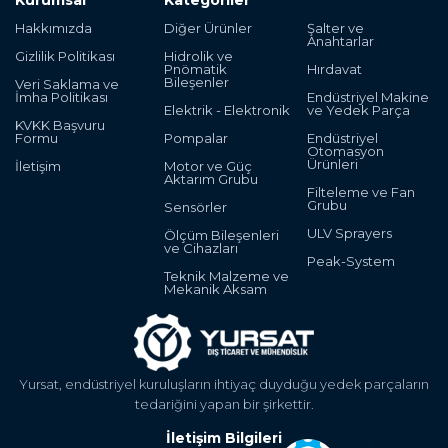
Hakkımızda
Diğer Ürünler
Şalter ve
Anahtarlar
Gizlilik Politikası
Hidrolik ve
Pnömatik
Hırdavat
Bileşenler
Veri Saklama ve
İmha Politikası
Endüstriyel Makine
Elektrik - Elektronik
ve Yedek Parça
KVKK Başvuru
Formu
Pompalar
Endüstriyel
Otomasyon
Ürünleri
İletişim
Motor ve Güç
Aktarım Grubu
Filteleme ve Fan
Grubu
Sensörler
ULV Sprayers
Ölçüm Bileşenleri
ve Cihazları
Peak-System
Teknik Malzeme ve
Mekanik Aksam
Yursat, endüstriyel kuruluşların ihtiyaç duyduğu yedek parçaların
tedariğini yapan bir şirkettir.
İletişim Bilgileri