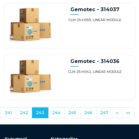
Gemotec - 314037
CLM 25-H059, LINEAR MODULE
Gemotec - 314036
CLM 25-H042, LINEAR MODULE
241
242
243
244
245
246
247
»
»»
Kurumsal
Kategoriler