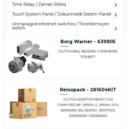
Time Relay / Zaman Rölesi
Touch System Panel / Dokunmatik Sistem Paneli
Unmanaged ethernet switches / Yönetilemeyen
switch
Borg Warner - 639805
CLUTCH BALL BEARING 1-1/4IN BORE
1175LB/FT
Reisopack - 281604KIT
CLUTCH ADAPTATION KIT V.20
COMPOSED BY: 281604-2, 281604-2CH,
SEM1605A (X4) SEM1121, SEM1702S,
D912M6X35, D933M6X45