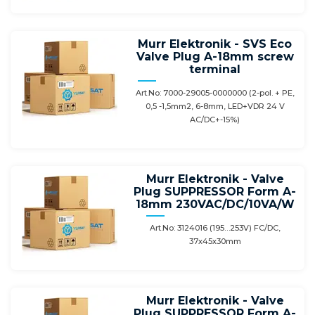
Murr Elektronik - SVS Eco
Valve Plug A-18mm screw
terminal
Art.No: 7000-29005-0000000 (2-pol. + PE,
0,5 -1,5mm2, 6-8mm, LED+VDR 24 V
AC/DC+-15%)
Murr Elektronik - Valve
Plug SUPPRESSOR Form A-
18mm 230VAC/DC/10VA/W
Art.No: 3124016 (195…253V) FC/DC,
37х45х30mm
Murr Elektronik - Valve
Plug SUPPRESSOR Form A-