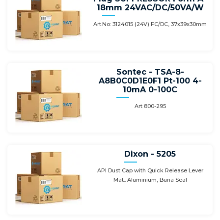
18mm 24VAC/DC/50VA/W
Art.No: 3124015 (24V) FC/DC, 37х39х30mm
Sontec - TSA-8-
A8B0C0D1E0F1 Pt-100 4-
10mA 0-100C
Art 800-295
Dixon - 5205
API Dust Cap with Quick Release Lever
Mat.: Aluminium, Buna Seal