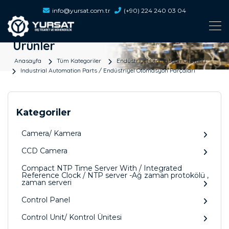
info@yursat.com.tr
(+90) 224 240 03 04
Ürünler
Anasayfa
Tüm Kategoriler
Endüstriyel Otomasyon Ürünleri
Industrial Automation Parts / Endüstriyel Otomasyon Parçaları
Kategoriler
Camera/ Kamera
CCD Camera
Compact NTP Time Server With / Integrated
Reference Clock / NTP server -Ağ zaman protokölü ,
zaman serveri
Control Panel
Control Unit/ Kontrol Ünitesi