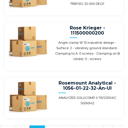
785PSIG 32-500 DEGF
Rose Krieger -
111500000200
Angle clamp W 15 industrial design -
Surface: 2 - vibratory ground standard -
Clamping to A: 0 screws - Clamping on B
(slide): 0 - screws
Rosemount Analytical -
1056-01-22-32-An-Ul
ANALYZER SOLUCOMP II 115/230VAC
50/60HZ