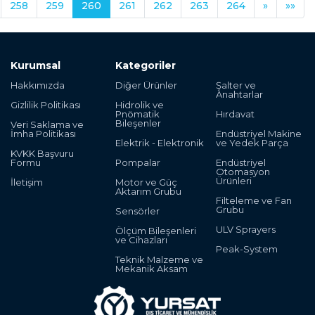
258
259
260
261
262
263
264
»
»»
Kurumsal
Kategoriler
Hakkımızda
Diğer Ürünler
Şalter ve
Anahtarlar
Gizlilik Politikası
Hidrolik ve
Pnömatik
Hırdavat
Bileşenler
Veri Saklama ve
İmha Politikası
Endüstriyel Makine
Elektrik - Elektronik
ve Yedek Parça
KVKK Başvuru
Formu
Pompalar
Endüstriyel
Otomasyon
Ürünleri
İletişim
Motor ve Güç
Aktarım Grubu
Filteleme ve Fan
Grubu
Sensörler
ULV Sprayers
Ölçüm Bileşenleri
ve Cihazları
Peak-System
Teknik Malzeme ve
Mekanik Aksam