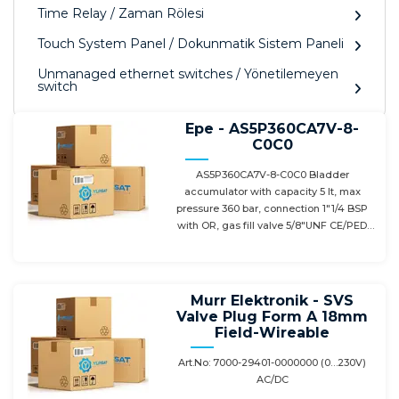
Time Relay / Zaman Rölesi
Touch System Panel / Dokunmatik Sistem Paneli
Unmanaged ethernet switches / Yönetilemeyen
switch
Epe - AS5P360CA7V-8-
C0C0
AS5P360CA7V-8-C0C0 Bladder
accumulator with capacity 5 lt, max
pressure 360 bar, connection 1"1/4 BSP
with OR, gas fill valve 5/8"UNF CE/PED
certificate
Murr Elektronik - SVS
Valve Plug Form A 18mm
Field-Wireable
Art.No: 7000-29401-0000000 (0…230V)
AC/DC