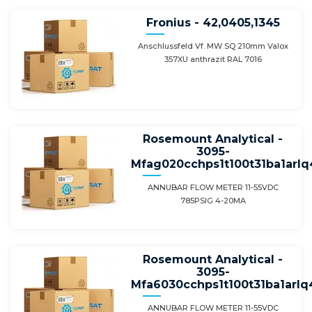
Fronius - 42,0405,1345
Anschlussfeld Vf. MW SQ 210mm Valox
357XU anthrazit RAL 7016
Rosemount Analytical -
3095-
Mfag020cchps1t100t31ba1arl
ANNUBAR FLOW METER 11-55VDC
785PSIG 4-20MA
Rosemount Analytical -
3095-
Mfa6030cchps1t100t31ba1arl
ANNUBAR FLOW METER 11-55VDC