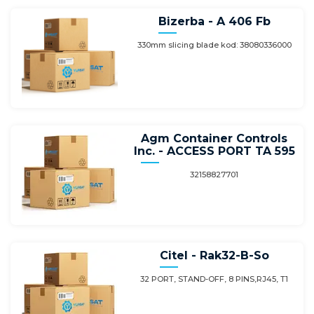
Bizerba - A 406 Fb
330mm slicing blade kod: 38080336000
Agm Container Controls
Inc. - ACCESS PORT TA 595
32158827701
Citel - Rak32-B-So
32 PORT, STAND-OFF, 8 PINS,RJ45, T1