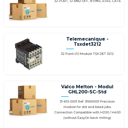
32 PORT, STAND OFF, 8 PINS, RJ45, CAT6
Telemecanique -
Tsxdet3212
32 Point I/O Module TSX DET 3212
Valco Melton - Modul
GHL200-SC-Std
31-610-0001 Ref. 916XX001 Precision
module for dot and bead jobs.
Connection Compatible with H200 / H400
(without EasyOn back milling)