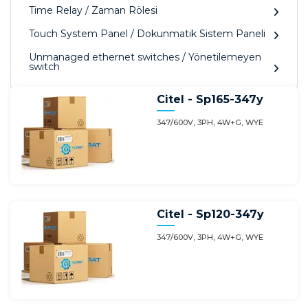
Time Relay / Zaman Rölesi
Touch System Panel / Dokunmatik Sistem Paneli
Unmanaged ethernet switches / Yönetilemeyen
switch
Citel - Sp165-347y
347/600V, 3PH, 4W+G, WYE
Citel - Sp120-347y
347/600V, 3PH, 4W+G, WYE