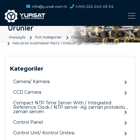
info@yursat.com.tr
(+90) 224 240 03 04
Ürünler
Anasayfa
Tüm Kategoriler
Endüstriyel Otomasyon Ürünleri
Industrial Automation Parts / Endüstriyel Otomasyon Parçaları
Kategoriler
Camera/ Kamera
CCD Camera
Compact NTP Time Server With / Integrated
Reference Clock / NTP server -Ağ zaman protokölü ,
zaman serveri
Control Panel
Control Unit/ Kontrol Ünitesi