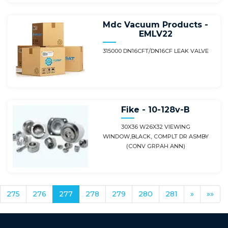
Mdc Vacuum Products -
EMLV22
315000 DN16CFT/DN16CF LEAK VALVE
Fike - 10-128v-B
30X36 W26X32 VIEWING
WINDOW,BLACK, COMPLT DR ASMBY
(CONV GRPAH ANN)
275
276
277
278
279
280
281
»
»»