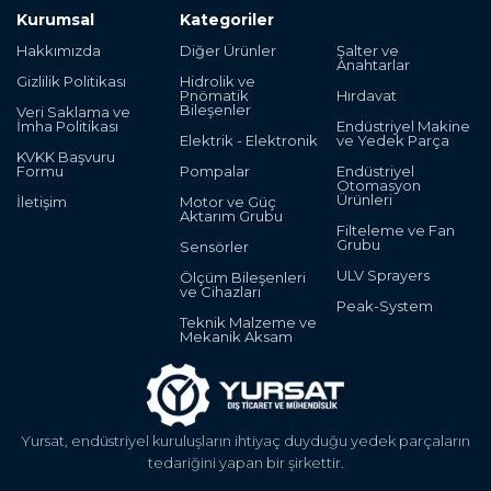
Kurumsal
Kategoriler
Hakkımızda
Diğer Ürünler
Şalter ve
Anahtarlar
Gizlilik Politikası
Hidrolik ve
Pnömatik
Hırdavat
Bileşenler
Veri Saklama ve
İmha Politikası
Endüstriyel Makine
Elektrik - Elektronik
ve Yedek Parça
KVKK Başvuru
Formu
Pompalar
Endüstriyel
Otomasyon
Ürünleri
İletişim
Motor ve Güç
Aktarım Grubu
Filteleme ve Fan
Grubu
Sensörler
ULV Sprayers
Ölçüm Bileşenleri
ve Cihazları
Peak-System
Teknik Malzeme ve
Mekanik Aksam
Yursat, endüstriyel kuruluşların ihtiyaç duyduğu yedek parçaların
tedariğini yapan bir şirkettir.