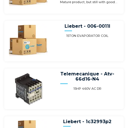
Mature product, but still with good
availability. Do not use these products for
new machine generations! --------------------
--------------------------- Country of origin:
Switzerland (CH) ----------------------------------
Liebert - 006-0011l
------------- Customs-Tariff:8538.9099
15TON EVAPORATOR COIL
Telemecanique - Atv-
66d16-N4
15HP 460V AC DR
Liebert - 1c32993p2