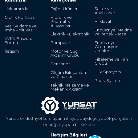
Hakkımızda
Diğer Ürünler
Şalter ve
Anahtarlar
Gizlilik Politikası
Hidrolik ve
Pnömatik
Hırdavat
Bileşenler
Veri Saklama ve
İmha Politikası
Endüstriyel Makine
Elektrik - Elektronik
ve Yedek Parça
KVKK Başvuru
Formu
Pompalar
Endüstriyel
Otomasyon
Ürünleri
İletişim
Motor ve Güç
Aktarım Grubu
Filteleme ve Fan
Grubu
Sensörler
ULV Sprayers
Ölçüm Bileşenleri
ve Cihazları
Peak-System
Teknik Malzeme ve
Mekanik Aksam
Yursat, endüstriyel kuruluşların ihtiyaç duyduğu yedek parçaların
tedariğini yapan bir şirkettir.
İletişim Bilgileri