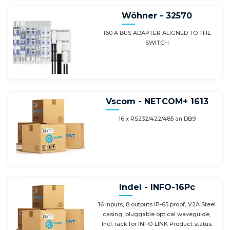
Wöhner - 32570
160 A BUS ADAPTER ALIGNED TO THE
SWITCH
Vscom - NETCOM+ 1613
16 x RS232/422/485 an DB9
Indel - INFO-16Pc
16 inputs, 8 outputs IP-65 proof, V2A Steel
casing, pluggable optical waveguide,
Incl. rack for INFO-LINK Product status: