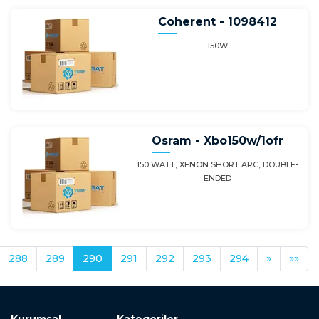
Coherent - 1098412
150W
Osram - Xbo150w/1ofr
150 WATT, XENON SHORT ARC, DOUBLE-
ENDED
288
289
290
291
292
293
294
»
»»
Kurumsal
Kategoriler