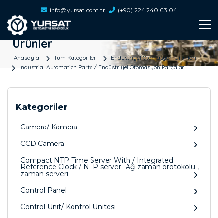
info@yursat.com.tr
(+90) 224 240 03 04
Ürünler
Anasayfa
Tüm Kategoriler
Endüstriyel Otomasyon Ürünleri
Industrial Automation Parts / Endüstriyel Otomasyon Parçaları
Kategoriler
Camera/ Kamera
CCD Camera
Compact NTP Time Server With / Integrated
Reference Clock / NTP server -Ağ zaman protokölü ,
zaman serveri
Control Panel
Control Unit/ Kontrol Ünitesi