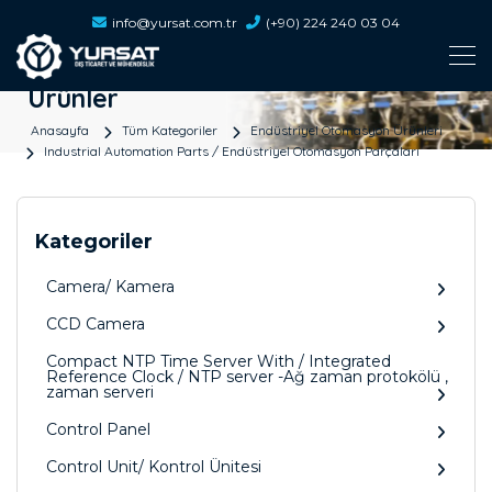
info@yursat.com.tr
(+90) 224 240 03 04
Ürünler
Anasayfa
Tüm Kategoriler
Endüstriyel Otomasyon Ürünleri
Industrial Automation Parts / Endüstriyel Otomasyon Parçaları
Kategoriler
Camera/ Kamera
CCD Camera
Compact NTP Time Server With / Integrated
Reference Clock / NTP server -Ağ zaman protokölü ,
zaman serveri
Control Panel
Control Unit/ Kontrol Ünitesi