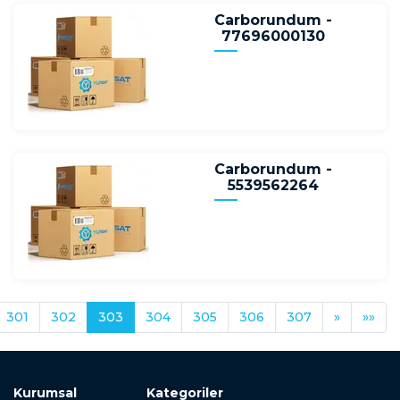
Carborundum -
77696000130
Carborundum -
5539562264
301
302
303
304
305
306
307
»
»»
Kurumsal
Kategoriler