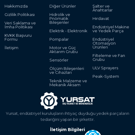
Hakkımızda
Diğer Ürünler
Şalter ve
Anahtarlar
Gizlilik Politikası
Hidrolik ve
Pnömatik
Hırdavat
Bileşenler
Veri Saklama ve
İmha Politikası
Endüstriyel Makine
Elektrik - Elektronik
ve Yedek Parça
KVKK Başvuru
Formu
Pompalar
Endüstriyel
Otomasyon
Ürünleri
İletişim
Motor ve Güç
Aktarım Grubu
Filteleme ve Fan
Grubu
Sensörler
ULV Sprayers
Ölçüm Bileşenleri
ve Cihazları
Peak-System
Teknik Malzeme ve
Mekanik Aksam
Yursat, endüstriyel kuruluşların ihtiyaç duyduğu yedek parçaların
tedariğini yapan bir şirkettir.
İletişim Bilgileri