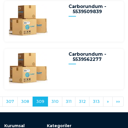
Carborundum -
5539509839
Carborundum -
5539562277
307
308
309
310
311
312
313
»
»»
Kurumsal
Kategoriler