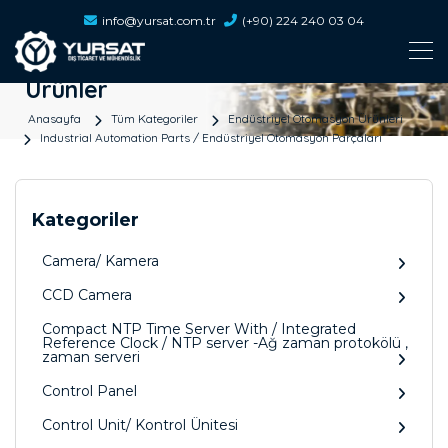
info@yursat.com.tr
(+90) 224 240 03 04
Ürünler
Anasayfa
Tüm Kategoriler
Endüstriyel Otomasyon Ürünleri
Industrial Automation Parts / Endüstriyel Otomasyon Parçaları
Kategoriler
Camera/ Kamera
CCD Camera
Compact NTP Time Server With / Integrated
Reference Clock / NTP server -Ağ zaman protokölü ,
zaman serveri
Control Panel
Control Unit/ Kontrol Ünitesi