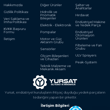
Hakkımızda
Diğer Ürünler
Şalter ve
Anahtarlar
Gizlilik Politikası
Hidrolik ve
Pnömatik
Hırdavat
Bileşenler
Veri Saklama ve
İmha Politikası
Endüstriyel Makine
Elektrik - Elektronik
ve Yedek Parça
KVKK Başvuru
Formu
Pompalar
Endüstriyel
Otomasyon
Ürünleri
İletişim
Motor ve Güç
Aktarım Grubu
Filteleme ve Fan
Grubu
Sensörler
ULV Sprayers
Ölçüm Bileşenleri
ve Cihazları
Peak-System
Teknik Malzeme ve
Mekanik Aksam
Yursat, endüstriyel kuruluşların ihtiyaç duyduğu yedek parçaların
tedariğini yapan bir şirkettir.
İletişim Bilgileri