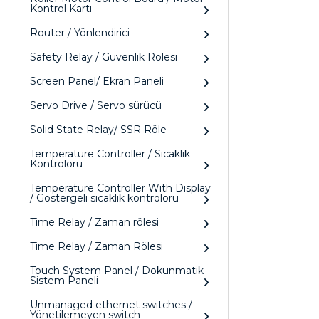
Kontrol Kartı
Router / Yönlendirici
Safety Relay / Güvenlik Rölesi
Screen Panel/ Ekran Paneli
Servo Drive / Servo sürücü
Solid State Relay/ SSR Röle
Temperature Controller / Sıcaklık
Kontrolörü
Temperature Controller With Display
/ Göstergeli sıcaklık kontrolörü
Time Relay / Zaman rölesi
Time Relay / Zaman Rölesi
Touch System Panel / Dokunmatik
Sistem Paneli
Unmanaged ethernet switches /
Yönetilemeyen switch