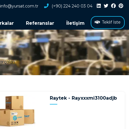
info@yursat.com.tr
(+90) 224 240 03 04
Teklif İste
rkalar
Referanslar
İletişim
arçaları
Raytek - Rayxxxmi3100adjb