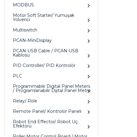
MODBUS
Motor Soft Starter/ Yumuşak
Yolverici
Multiswitch
PCAN-MiniDisplay
PCAN-USB Cable / PCAN-USB
Kablosu
PID Controller/ PID Kontrolör
PLC
Programmable Digital Panel Meters
/ Programlanabilir Dijital Panel Metre
Relay/ Röle
Remote Panel/ Kontrolör Paneli
Robot End Effector/ Robot Uç
Efektörü
Roller Motor Control Board / Motor