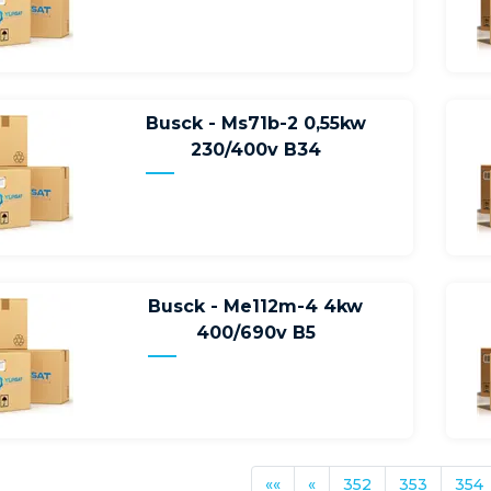
Busck - Ms71b-2 0,55kw
230/400v B34
Busck - Me112m-4 4kw
400/690v B5
««
«
352
353
354