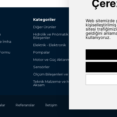
Kategoriler
Diğer Ürünler
Şalter ve Anahta
ı
Hidrolik ve Pnömatik
Hırdavat
Bileşenler
ve İmha
Endüstriyel Mak
Elektrik - Elektronik
Parça
 Formu
Pompalar
Endüstriyel Ot
Ürünleri
Motor ve Güç Aktarım Grubu
Filteleme ve Fa
Sensörler
ULV Sprayers
Ölçüm Bileşenleri ve Cihazları
Peak-System
Teknik Malzeme ve Mekanik
Aksam
lar
Referanslar
İletişim