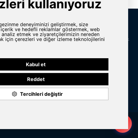
İletişim Bilgileri
rlar
Adres
Yeni Karaman Mah. Sanayi Cad. 4. Kantar Sok.
Asya Plaza Kat:5 No:505 Osmangazi/BURSA
ine ve Yedek
Telefon
omasyon
+90 224 2400304
E-Posta
n Grubu
info@yursat.com.tr
Bizi Takip Edin
© 2020 Yursat All rights reserved