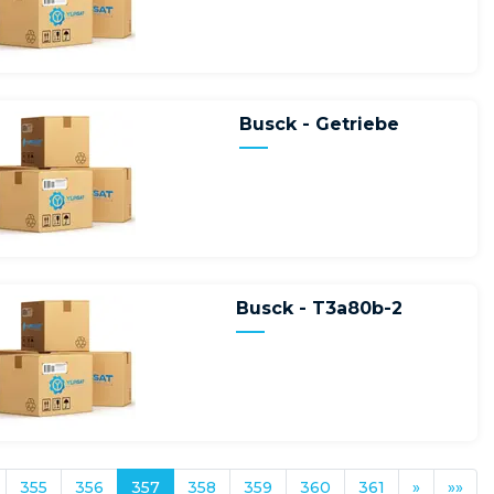
Busck - Getriebe
Busck - T3a80b-2
355
356
357
358
359
360
361
»
»»