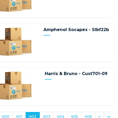
Amphenol Socapex - Slbf22b
Harris & Bruno - Cust701-09
400
401
402
403
404
405
406
»
»»