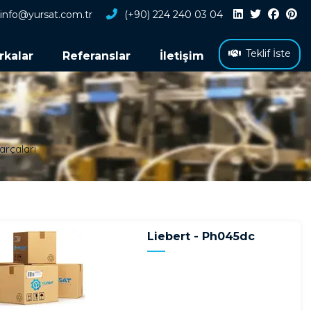
info@yursat.com.tr
(+90) 224 240 03 04
Teklif İste
rkalar
Referanslar
İletişim
arçaları
Liebert - Ph045dc