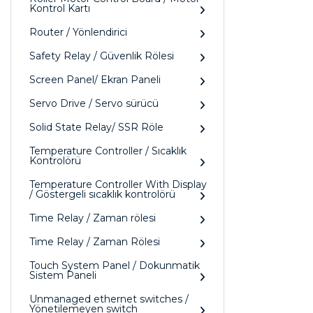
Kontrol Kartı
Router / Yönlendirici
Safety Relay / Güvenlik Rölesi
Screen Panel/ Ekran Paneli
Servo Drive / Servo sürücü
Solid State Relay/ SSR Röle
Temperature Controller / Sıcaklık
Kontrolörü
Temperature Controller With Display
/ Göstergeli sıcaklık kontrolörü
Time Relay / Zaman rölesi
Time Relay / Zaman Rölesi
Touch System Panel / Dokunmatik
Sistem Paneli
Unmanaged ethernet switches /
Yönetilemeyen switch