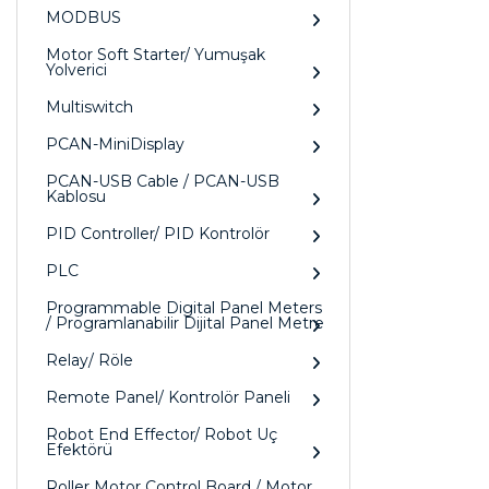
MODBUS
Motor Soft Starter/ Yumuşak
Yolverici
Multiswitch
PCAN-MiniDisplay
PCAN-USB Cable / PCAN-USB
Kablosu
PID Controller/ PID Kontrolör
PLC
Programmable Digital Panel Meters
/ Programlanabilir Dijital Panel Metre
Relay/ Röle
Remote Panel/ Kontrolör Paneli
Robot End Effector/ Robot Uç
Efektörü
Roller Motor Control Board / Motor