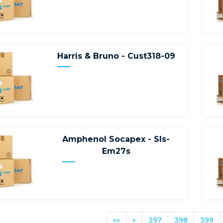
Harris & Bruno - Cust318-09
Amphenol Socapex - Sls-
Em27s
««
«
397
398
399