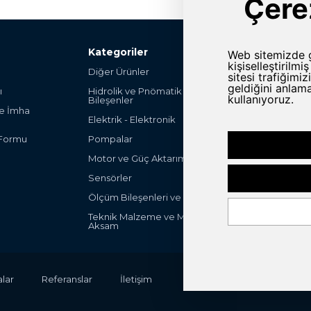
Kategoriler
Diğer Ürünler
Şalter ve Anahta
ı
Hidrolik ve Pnömatik
Hırdavat
Bileşenler
ve İmha
Endüstriyel Mak
Elektrik - Elektronik
Parça
 Formu
Pompalar
Endüstriyel Ot
Ürünleri
Motor ve Güç Aktarım Grubu
Filteleme ve Fa
Sensörler
ULV Sprayers
Ölçüm Bileşenleri ve Cihazları
Peak-System
Teknik Malzeme ve Mekanik
Aksam
lar
Referanslar
İletişim