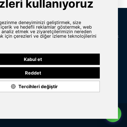
İletişim Bilgileri
rlar
Adres
Yeni Karaman Mah. Sanayi Cad. 4. Kantar Sok.
Asya Plaza Kat:5 No:505 Osmangazi/BURSA
ine ve Yedek
Telefon
omasyon
+90 224 2400304
E-Posta
n Grubu
info@yursat.com.tr
Bizi Takip Edin
© 2020 Yursat All rights reserved