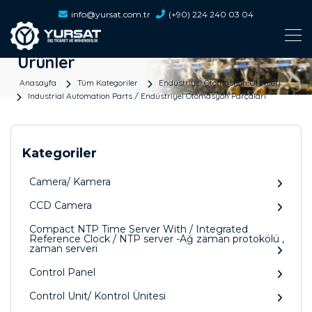
info@yursat.com.tr
(+90) 224 240 03 04
Ürünler
Anasayfa
Tüm Kategoriler
Endüstriyel Otomasyon Ürünleri
Industrial Automation Parts / Endüstriyel Otomasyon Parçaları
Kategoriler
Camera/ Kamera
CCD Camera
Compact NTP Time Server With / Integrated
Reference Clock / NTP server -Ağ zaman protokölü ,
zaman serveri
Control Panel
Control Unit/ Kontrol Ünitesi