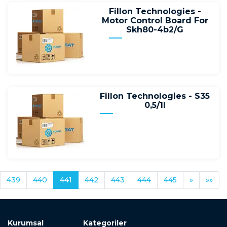
Fillon Technologies -
Motor Control Board For
Skh80-4b2/G
Fillon Technologies - S35
0,5/1l
439
440
441
442
443
444
445
»
»»
Kurumsal
Kategoriler