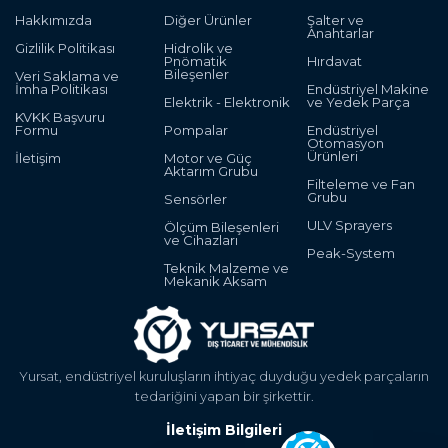
Hakkımızda
Diğer Ürünler
Şalter ve
Anahtarlar
Gizlilik Politikası
Hidrolik ve
Pnömatik
Hırdavat
Bileşenler
Veri Saklama ve
İmha Politikası
Endüstriyel Makine
Elektrik - Elektronik
ve Yedek Parça
KVKK Başvuru
Formu
Pompalar
Endüstriyel
Otomasyon
Ürünleri
İletişim
Motor ve Güç
Aktarım Grubu
Filteleme ve Fan
Grubu
Sensörler
ULV Sprayers
Ölçüm Bileşenleri
ve Cihazları
Peak-System
Teknik Malzeme ve
Mekanik Aksam
Yursat, endüstriyel kuruluşların ihtiyaç duyduğu yedek parçaların
tedariğini yapan bir şirkettir.
İletişim Bilgileri