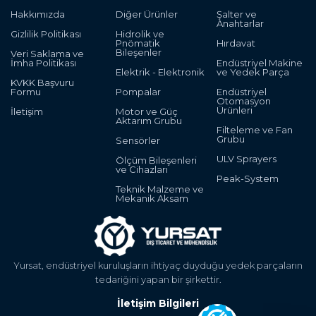
Hakkımızda
Diğer Ürünler
Şalter ve
Anahtarlar
Gizlilik Politikası
Hidrolik ve
Pnömatik
Hırdavat
Bileşenler
Veri Saklama ve
İmha Politikası
Endüstriyel Makine
Elektrik - Elektronik
ve Yedek Parça
KVKK Başvuru
Formu
Pompalar
Endüstriyel
Otomasyon
Ürünleri
İletişim
Motor ve Güç
Aktarım Grubu
Filteleme ve Fan
Grubu
Sensörler
ULV Sprayers
Ölçüm Bileşenleri
ve Cihazları
Peak-System
Teknik Malzeme ve
Mekanik Aksam
Yursat, endüstriyel kuruluşların ihtiyaç duyduğu yedek parçaların
tedariğini yapan bir şirkettir.
İletişim Bilgileri