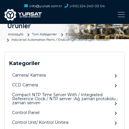
info@yursat.com.tr
(+90) 224 240 03 04
Ürünler
Anasayfa
Tüm Kategoriler
Endüstriyel Otomasyon Ürünleri
Industrial Automation Parts / Endüstriyel Otomasyon Parçaları
Kategoriler
Camera/ Kamera
CCD Camera
Compact NTP Time Server With / Integrated
Reference Clock / NTP server -Ağ zaman protokölü ,
zaman serveri
Control Panel
Control Unit/ Kontrol Ünitesi