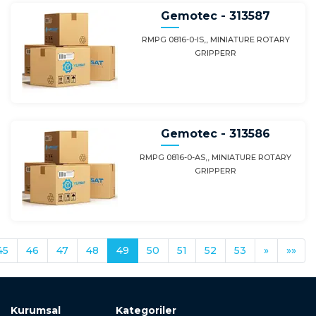
Gemotec - 313587
RMPG 0816-0-IS,, MINIATURE ROTARY
GRIPPERR
Gemotec - 313586
RMPG 0816-0-AS,, MINIATURE ROTARY
GRIPPERR
45
46
47
48
49
50
51
52
53
»
»»
Kurumsal
Kategoriler