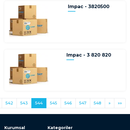
Impac - 3820500
Impac - 3 820 820
542
543
544
545
546
547
548
»
»»
Kurumsal
Kategoriler