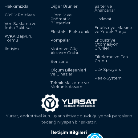
Hakkımızda
Diğer Ürünler
Şalter ve
Anahtarlar
Gizlilik Politikası
Hidrolik ve
Pnömatik
Hırdavat
Bileşenler
Veri Saklama ve
İmha Politikası
Endüstriyel Makine
Elektrik - Elektronik
ve Yedek Parça
KVKK Başvuru
Formu
Pompalar
Endüstriyel
Otomasyon
Ürünleri
İletişim
Motor ve Güç
Aktarım Grubu
Filteleme ve Fan
Grubu
Sensörler
ULV Sprayers
Ölçüm Bileşenleri
ve Cihazları
Peak-System
Teknik Malzeme ve
Mekanik Aksam
Yursat, endüstriyel kuruluşların ihtiyaç duyduğu yedek parçaların
tedariğini yapan bir şirkettir.
İletişim Bilgileri