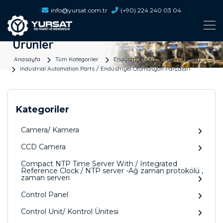
info@yursat.com.tr
(+90) 224 240 03 04
Ürünler
Anasayfa
Tüm Kategoriler
Endüstriyel Otomasyon Ürünleri
Industrial Automation Parts / Endüstriyel Otomasyon Parçaları
Kategoriler
Camera/ Kamera
CCD Camera
Compact NTP Time Server With / Integrated
Reference Clock / NTP server -Ağ zaman protokölü ,
zaman serveri
Control Panel
Control Unit/ Kontrol Ünitesi