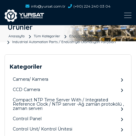
info@yursat.com.tr
(+90) 224 240 03 04
Ürünler
Anasayfa
Tüm Kategoriler
Endüstriyel Otomasyon Ürünleri
Industrial Automation Parts / Endüstriyel Otomasyon Parçaları
Kategoriler
Camera/ Kamera
CCD Camera
Compact NTP Time Server With / Integrated
Reference Clock / NTP server -Ağ zaman protokölü ,
zaman serveri
Control Panel
Control Unit/ Kontrol Ünitesi