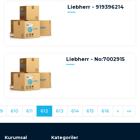
Liebherr - 919396214
Liebherr - No:7002915
9
610
611
612
613
614
615
616
»
»»
Kurumsal
Kategoriler