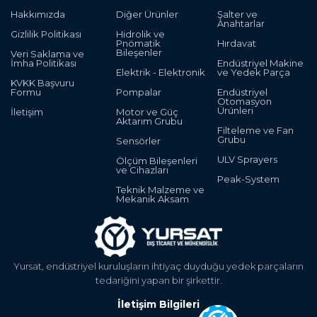
Hakkımızda
Diğer Ürünler
Şalter ve
Anahtarlar
Gizlilik Politikası
Hidrolik ve
Pnömatik
Hırdavat
Bileşenler
Veri Saklama ve
İmha Politikası
Endüstriyel Makine
Elektrik - Elektronik
ve Yedek Parça
KVKK Başvuru
Formu
Pompalar
Endüstriyel
Otomasyon
Ürünleri
İletişim
Motor ve Güç
Aktarım Grubu
Filteleme ve Fan
Grubu
Sensörler
ULV Sprayers
Ölçüm Bileşenleri
ve Cihazları
Peak-System
Teknik Malzeme ve
Mekanik Aksam
Yursat, endüstriyel kuruluşların ihtiyaç duyduğu yedek parçaların
tedariğini yapan bir şirkettir.
İletişim Bilgileri