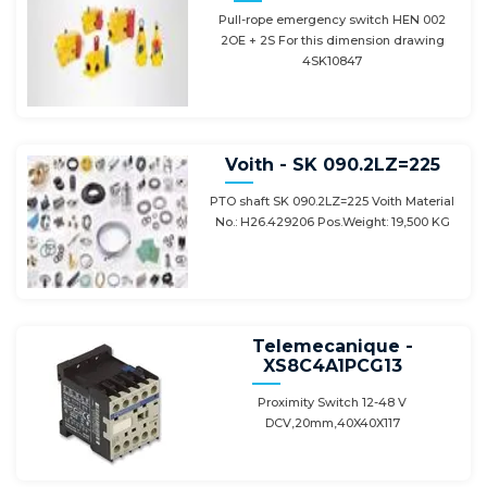
Pull-rope emergency switch HEN 002
2OE + 2S For this dimension drawing
4SK10847
Voith - SK 090.2LZ=225
PTO shaft SK 090.2LZ=225 Voith Material
No.: H26.429206 Pos.Weight: 19,500 KG
Telemecanique -
XS8C4A1PCG13
Proximity Switch 12-48 V
DCV,20mm,40X40X117