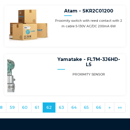
Atam - SKR2C01200
Proximity switch with reed contact with 2
m cable 5-130V AC/DC 200mA 6W
Yamatake - FL7M-3J6HD-
L5
PROXIMITY SENSOR
58
59
60
61
62
63
64
65
66
»
»»