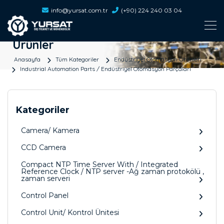
info@yursat.com.tr
(+90) 224 240 03 04
Ürünler
Anasayfa
Tüm Kategoriler
Endüstriyel Otomasyon Ürünleri
Industrial Automation Parts / Endüstriyel Otomasyon Parçaları
Kategoriler
Camera/ Kamera
CCD Camera
Compact NTP Time Server With / Integrated
Reference Clock / NTP server -Ağ zaman protokölü ,
zaman serveri
Control Panel
Control Unit/ Kontrol Ünitesi