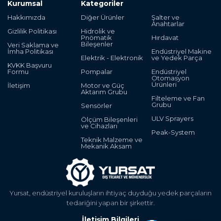
Kurumsal
Kategoriler
Hakkımızda
Diğer Ürünler
Şalter ve
Anahtarlar
Gizlilik Politikası
Hidrolik ve
Pnömatik
Hırdavat
Bileşenler
Veri Saklama ve
İmha Politikası
Endüstriyel Makine
Elektrik - Elektronik
ve Yedek Parça
KVKK Başvuru
Formu
Pompalar
Endüstriyel
Otomasyon
Ürünleri
İletişim
Motor ve Güç
Aktarım Grubu
Filteleme ve Fan
Grubu
Sensörler
ULV Sprayers
Ölçüm Bileşenleri
ve Cihazları
Peak-System
Teknik Malzeme ve
Mekanik Aksam
Yursat, endüstriyel kuruluşların ihtiyaç duyduğu yedek parçaların
tedariğini yapan bir şirkettir.
İletişim Bilgileri