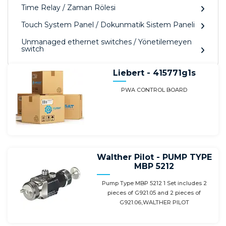
Time Relay / Zaman Rölesi
Touch System Panel / Dokunmatik Sistem Paneli
Unmanaged ethernet switches / Yönetilemeyen
switch
Liebert - 415771g1s
PWA CONTROL BOARD
Walther Pilot - PUMP TYPE
MBP 5212
Pump Type MBP 5212 1 Set includes 2
pieces of G921.05 and 2 pieces of
G921.06,WALTHER PILOT