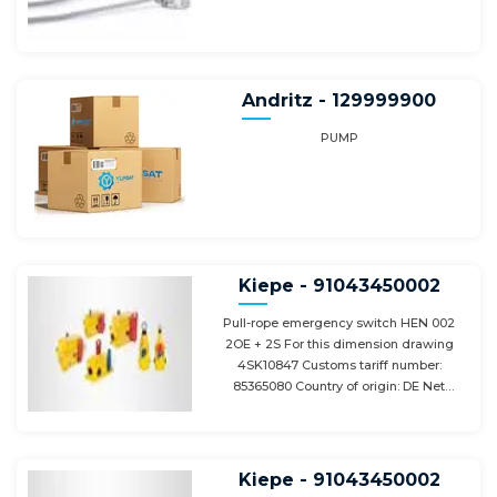
Andritz - 129999900
PUMP
Kiepe - 91043450002
Pull-rope emergency switch HEN 002
2OE + 2S For this dimension drawing
4SK10847 Customs tariff number:
85365080 Country of origin: DE Net
Weight/ME: 1.61 KG Total Net Weight:
3.22KG
Kiepe - 91043450002