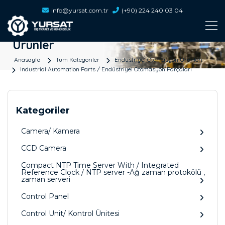
info@yursat.com.tr
(+90) 224 240 03 04
Ürünler
Anasayfa
Tüm Kategoriler
Endüstriyel Otomasyon Ürünleri
Industrial Automation Parts / Endüstriyel Otomasyon Parçaları
Kategoriler
Camera/ Kamera
CCD Camera
Compact NTP Time Server With / Integrated
Reference Clock / NTP server -Ağ zaman protokölü ,
zaman serveri
Control Panel
Control Unit/ Kontrol Ünitesi