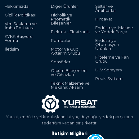
Hakkımızda
Diğer Ürünler
Şalter ve
Anahtarlar
Gizlilik Politikası
Hidrolik ve
Pnömatik
Hırdavat
Bileşenler
Veri Saklama ve
İmha Politikası
Endüstriyel Makine
Elektrik - Elektronik
ve Yedek Parça
KVKK Başvuru
Formu
Pompalar
Endüstriyel
Otomasyon
Ürünleri
İletişim
Motor ve Güç
Aktarım Grubu
Filteleme ve Fan
Grubu
Sensörler
ULV Sprayers
Ölçüm Bileşenleri
ve Cihazları
Peak-System
Teknik Malzeme ve
Mekanik Aksam
Yursat, endüstriyel kuruluşların ihtiyaç duyduğu yedek parçaların
tedariğini yapan bir şirkettir.
İletişim Bilgileri