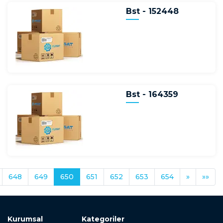
Bst - 152448
Bst - 164359
648
649
650
651
652
653
654
»
»»
Kurumsal
Kategoriler