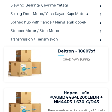
Slewing Bearing/ Çevirme Yatağı
Sliding Door Motor/ Yana Kayan Kapı Motoru
Splined hub with flange / Flanşlı eğik göbek
Stepper Motor / Step Motor
Transmission / Transmisyon
Deltron - 10607xf
QUAD PWR SUPPLY
Hepco - #1x
#AUBD4434L200LBDR +
NM44P3-L630-C/D45
Pre-assembled unit consisting of: 1x belt-