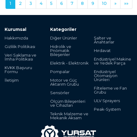
1
2
3
4
5
6
7
8
9
10
»
»»
Kurumsal
Kategoriler
Hakkımızda
Diğer Ürünler
Şalter ve
Anahtarlar
Gizlilik Politikası
Hidrolik ve
Pnömatik
Hırdavat
Bileşenler
Veri Saklama ve
İmha Politikası
Endüstriyel Makine
Elektrik - Elektronik
ve Yedek Parça
KVKK Başvuru
Formu
Pompalar
Endüstriyel
Otomasyon
Ürünleri
İletişim
Motor ve Güç
Aktarım Grubu
Filteleme ve Fan
Grubu
Sensörler
ULV Sprayers
Ölçüm Bileşenleri
ve Cihazları
Peak-System
Teknik Malzeme ve
Mekanik Aksam