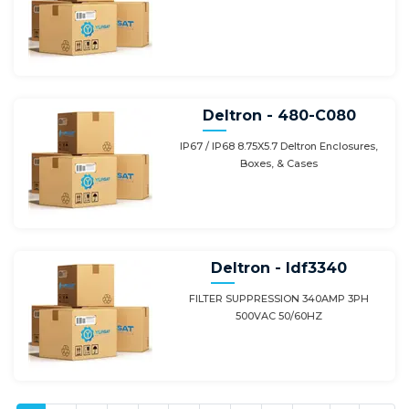
Deltron - 480-C080
IP67 / IP68 8.75X5.7 Deltron Enclosures,
Boxes, & Cases
Deltron - Idf3340
FILTER SUPPRESSION 340AMP 3PH
500VAC 50/60HZ