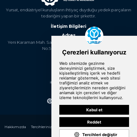
Yursat, endüstriyel kuruluşların ihtiyaç duyduğu yedek parçaların
tedariğini yapan bir şirkettir.
İletişim Bilgileri
Adres
Yeni Karaman Mah. Sanayi Cad. 4. Kantar Sok. Asya Plaza Kat:5
No:505 Osmangazi/BURSA
Telefon
+90 224 2400304
E-Posta
info@yursat.com.tr
Bizi Takip Edin
Hakkımızda
Tercihlerinizi Değiştirin
Kategoriler
Markalar
Referanslar
İletişim