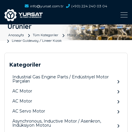
info@yursat.com.tr
(+90) 224 240 03 04
Ürünler
Anasayfa
Tüm Kategoriler
Motor ve Güç Aktarım Grubu
Linear Guideway / Lineer Kızak
Kategoriler
Industrial Gas Engine Parts / Endüstriyel Motor
Parçaları
AC Motor
AC Motor
AC Servo Motor
Asynchronous, Inductive Motor / Asenkron,
İndüksiyon Motoru