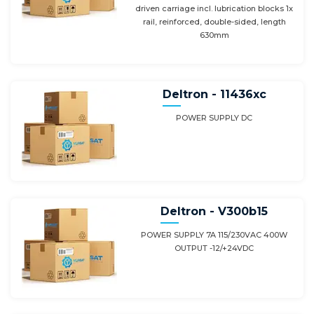
driven carriage incl. lubrication blocks 1x
rail, reinforced, double-sided, length
630mm
Deltron - 11436xc
POWER SUPPLY DC
Deltron - V300b15
POWER SUPPLY 7A 115/230VAC 400W
OUTPUT -12/+24VDC