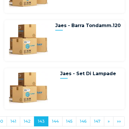
Jaes - Barra Tondamm.120
Jaes - Set Di Lampade
40
141
142
143
144
145
146
147
»
»»