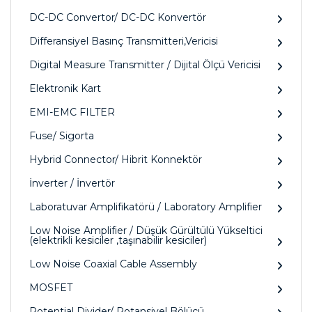
DC-DC Convertor/ DC-DC Konvertör
Differansiyel Basınç Transmitteri,Vericisi
Digital Measure Transmitter / Dijital Ölçü Vericisi
Elektronik Kart
EMI-EMC FILTER
Fuse/ Sigorta
Hybrid Connector/ Hibrit Konnektör
İnverter / İnvertör
Laboratuvar Amplifikatörü / Laboratory Amplifier
Low Noise Amplifier / Düşük Gürültülü Yükseltici
(elektrikli kesiciler ,taşınabilir kesiciler)
Low Noise Coaxial Cable Assembly
MOSFET
Potential Divider/ Potansiyel Bölücü