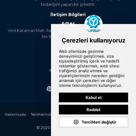
tedariğini yapan bir şirkettir.
İletişim Bilgileri
Adres
Yeni Karaman Mah. Sanayi Cad. 4. Kantar Sok. Asya Plaza Kat:5
No:505 Osmangazi/BURSA
Telefon
+90 224 2400304
E-Posta
info@yursat.com.tr
Bizi Takip Edin
Hakkımızda
Tercihlerinizi Değiştirin
Kategoriler
Markalar
Referanslar
İletişim
© 2020 Yursat All rights reserved