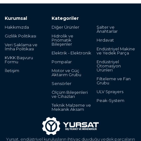
Kurumsal
Kategoriler
Hakkımızda
Diğer Ürünler
Şalter ve
Anahtarlar
Gizlilik Politikası
Hidrolik ve
Pnömatik
Hırdavat
Bileşenler
Veri Saklama ve
İmha Politikası
Endüstriyel Makine
Elektrik - Elektronik
ve Yedek Parça
KVKK Başvuru
Formu
Pompalar
Endüstriyel
Otomasyon
Ürünleri
İletişim
Motor ve Güç
Aktarım Grubu
Filteleme ve Fan
Grubu
Sensörler
ULV Sprayers
Ölçüm Bileşenleri
ve Cihazları
Peak-System
Teknik Malzeme ve
Mekanik Aksam
Yursat, endüstriyel kuruluşların ihtiyaç duyduğu yedek parçaların