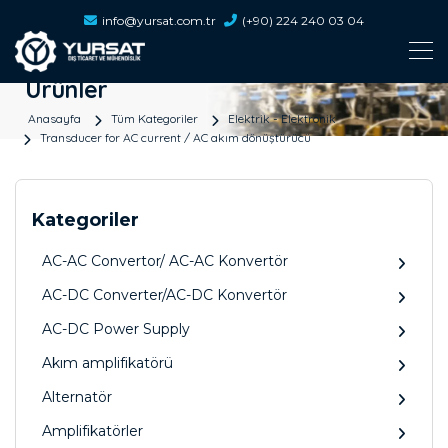
info@yursat.com.tr
(+90) 224 240 03 04
Ürünler
Anasayfa
Tüm Kategoriler
Elektrik - Elektronik
Transducer for AC current / AC akım dönüştürücü
Kategoriler
AC-AC Convertor/ AC-AC Konvertör
AC-DC Converter/AC-DC Konvertör
AC-DC Power Supply
Akım amplifikatörü
Alternatör
Amplifikatörler