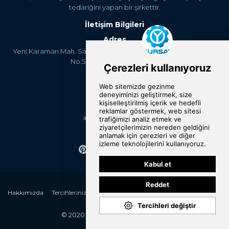
tedariğini yapan bir şirkettir.
İletişim Bilgileri
Adres
Yeni Karaman Mah. Sanayi Cad. 4. Kantar Sok. Asya Plaza Kat:5
No:505 Osmangazi/BURSA
Telefon
+90 224 2400304
E-Posta
info@yursat.com.tr
Bizi Takip Edin
Hakkımızda
Tercihlerinizi Değiştirin
Kategoriler
Markalar
Referanslar
İletişim
© 2020 Yursat All rights reserved