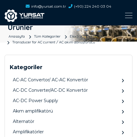
info@yursat.com.tr
(+90) 224 240 03 04
Ürünler
Anasayfa
Tüm Kategoriler
Elektrik - Elektronik
Transducer for AC current / AC akım dönüştürücü
Kategoriler
AC-AC Convertor/ AC-AC Konvertör
AC-DC Converter/AC-DC Konvertör
AC-DC Power Supply
Akım amplifikatörü
Alternatör
Amplifikatörler