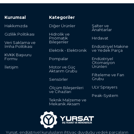
Kurumsal
Kategoriler
Hakkımızda
Diğer Ürünler
Şalter ve
Anahtarlar
Gizlilik Politikası
Hidrolik ve
Pnömatik
Hırdavat
Bileşenler
Veri Saklama ve
İmha Politikası
Endüstriyel Makine
Elektrik - Elektronik
ve Yedek Parça
KVKK Başvuru
Formu
Pompalar
Endüstriyel
Otomasyon
Ürünleri
İletişim
Motor ve Güç
Aktarım Grubu
Filteleme ve Fan
Grubu
Sensörler
ULV Sprayers
Ölçüm Bileşenleri
ve Cihazları
Peak-System
Teknik Malzeme ve
Mekanik Aksam
Yursat, endüstriyel kuruluşların ihtiyaç duyduğu yedek parçaların