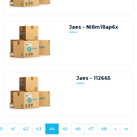
Jaes - Ni8m18ap6x
Jaes - 112665
40
41
42
43
44
45
46
47
48
»
»»