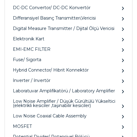
DC-DC Convertor/ DC-DC Konvertör
Differansiyel Basınç Transmitteri,Vericisi
Digital Measure Transmitter / Dijital Ölçü Vericisi
Elektronik Kart
EMI-EMC FILTER
Fuse/ Sigorta
Hybrid Connector/ Hibrit Konnektör
İnverter / İnvertör
Laboratuvar Amplifikatörü / Laboratory Amplifier
Low Noise Amplifier / Düşük Gürültülü Yükseltici
(elektrikli kesiciler ,taşınabilir kesiciler)
Low Noise Coaxial Cable Assembly
MOSFET
Potential Divider/ Potansiyel Bölücü