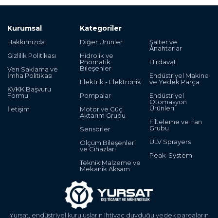
Kurumsal
Kategoriler
Hakkımızda
Diğer Ürünler
Şalter ve
Anahtarlar
Gizlilik Politikası
Hidrolik ve
Pnömatik
Hırdavat
Bileşenler
Veri Saklama ve
İmha Politikası
Endüstriyel Makine
Elektrik - Elektronik
ve Yedek Parça
KVKK Başvuru
Formu
Pompalar
Endüstriyel
Otomasyon
Ürünleri
İletişim
Motor ve Güç
Aktarım Grubu
Filteleme ve Fan
Grubu
Sensörler
ULV Sprayers
Ölçüm Bileşenleri
ve Cihazları
Peak-System
Teknik Malzeme ve
Mekanik Aksam
Yursat, endüstriyel kuruluşların ihtiyaç duyduğu yedek parçaların