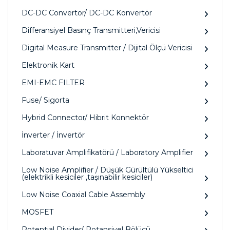
DC-DC Convertor/ DC-DC Konvertör
Differansiyel Basınç Transmitteri,Vericisi
Digital Measure Transmitter / Dijital Ölçü Vericisi
Elektronik Kart
EMI-EMC FILTER
Fuse/ Sigorta
Hybrid Connector/ Hibrit Konnektör
İnverter / İnvertör
Laboratuvar Amplifikatörü / Laboratory Amplifier
Low Noise Amplifier / Düşük Gürültülü Yükseltici
(elektrikli kesiciler ,taşınabilir kesiciler)
Low Noise Coaxial Cable Assembly
MOSFET
Potential Divider/ Potansiyel Bölücü