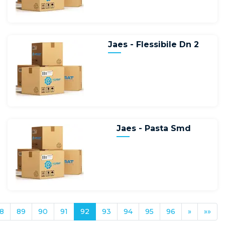
Jaes - Flessibile Dn 2
Jaes - Pasta Smd
8
89
90
91
92
93
94
95
96
»
»»