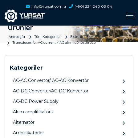
info@yursat.com.tr
(+90) 224 240 03 04
Ürünler
Anasayfa
Tüm Kategoriler
Elektrik - Elektronik
Transducer for AC current / AC akım dönüştürücü
Kategoriler
AC-AC Convertor/ AC-AC Konvertör
AC-DC Converter/AC-DC Konvertör
AC-DC Power Supply
Akım amplifikatörü
Alternatör
Amplifikatörler