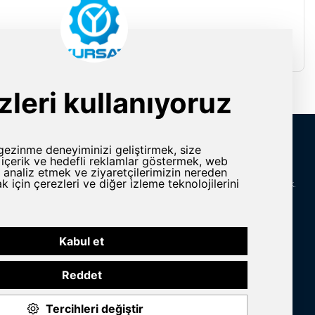
İletişim Bilgileri
rlar
Adres
Yeni Karaman Mah. Sanayi Cad. 4. Kantar Sok.
Asya Plaza Kat:5 No:505 Osmangazi/BURSA
ine ve Yedek
Telefon
omasyon
+90 224 2400304
E-Posta
n Grubu
info@yursat.com.tr
Bizi Takip Edin