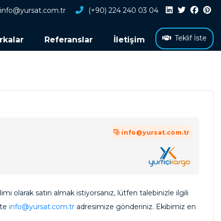
info@yursat.com.tr
(+90) 224 240 03 04
Teklif İste
rkalar
Referanslar
İletişim
info@yursat.com.tr
mi olarak satın almak istiyorsanız, lütfen talebinizle ilgili
kte
info@yursat.com.tr
adresimize gönderiniz. Ekibimiz en