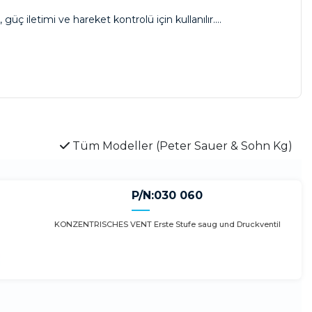
 güç iletimi ve hareket kontrolü için kullanılır.
 özellikle otomasyon ve enerji sektörlerinde yaygın olarak
 Bu ürünler, sistem güvenliğini sağlamak ve akış kontrolü
Tüm Modeller (Peter Sauer & Sohn Kg)
, makinelerin verimli çalışmasını sağlamak ve bakım
P/N:030 060
KONZENTRISCHES VENT Erste Stufe saug und Druckventil
ni artırmayı hedefler.