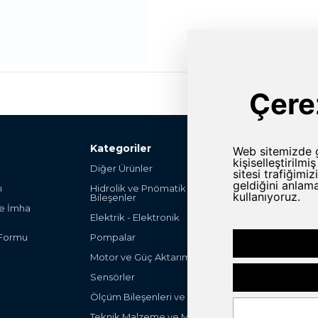
Kategoriler
Diğer Ürünler
Şalter ve Anahta
ı
Hidrolik ve Pnömatik
Hırdavat
Bileşenler
ve İmha
Endüstriyel Mak
Elektrik - Elektronik
Parça
 Formu
Pompalar
Endüstriyel Ot
Ürünleri
Motor ve Güç Aktarım Grubu
Filteleme ve Fa
Sensörler
ULV Sprayers
Ölçüm Bileşenleri ve Cihazları
Peak-System
Teknik Malzeme ve Mekanik