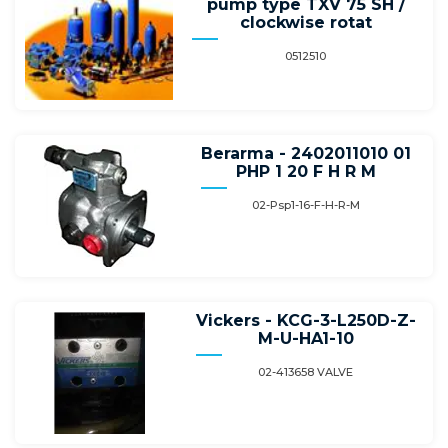
pump type TXV 75 SH /
clockwise rotat
0512510
Berarma - 2402011010 01
PHP 1 20 F H R M
02-Psp1-16-F-H-R-M
Vickers - KCG-3-L250D-Z-
M-U-HA1-10
02-413658 VALVE