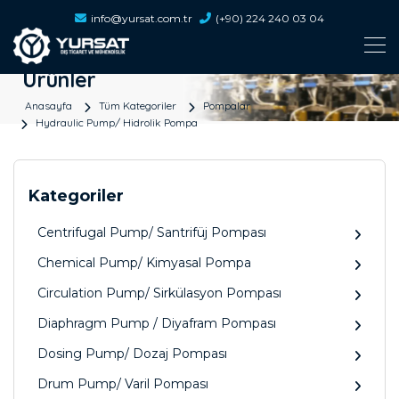
info@yursat.com.tr
(+90) 224 240 03 04
Ürünler
Anasayfa
Tüm Kategoriler
Pompalar
Hydraulic Pump/ Hidrolik Pompa
Kategoriler
Centrifugal Pump/ Santrifüj Pompası
Chemical Pump/ Kimyasal Pompa
Circulation Pump/ Sirkülasyon Pompası
Diaphragm Pump / Diyafram Pompası
Dosing Pump/ Dozaj Pompası
Drum Pump/ Varil Pompası