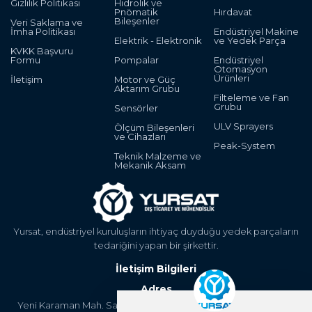
Gizlilik Politikası
Hidrolik ve
Pnömatik
Hırdavat
Bileşenler
Veri Saklama ve
İmha Politikası
Endüstriyel Makine
Elektrik - Elektronik
ve Yedek Parça
KVKK Başvuru
Formu
Pompalar
Endüstriyel
Otomasyon
Ürünleri
İletişim
Motor ve Güç
Aktarım Grubu
Filteleme ve Fan
Grubu
Sensörler
ULV Sprayers
Ölçüm Bileşenleri
ve Cihazları
Peak-System
Teknik Malzeme ve
Mekanik Aksam
Yursat, endüstriyel kuruluşların ihtiyaç duyduğu yedek parçaların
tedariğini yapan bir şirkettir.
İletişim Bilgileri
Adres
Yeni Karaman Mah. Sanayi Cad. 4. Kantar Sok. Asya Plaza Kat:5