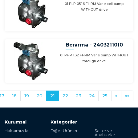
01 PLP 05.16 FHRM Vane cell pump
WITHOUT drive
Berarma - 2403211010
01 PHP 1.32 FHRM Vane pump WITHOUT
through drive
17
18
19
20
21
22
23
24
25
»
»»
Kurumsal
Kategoriler
Hakkımızda
Diğer Ürünler
Şalter ve
Anahtarlar