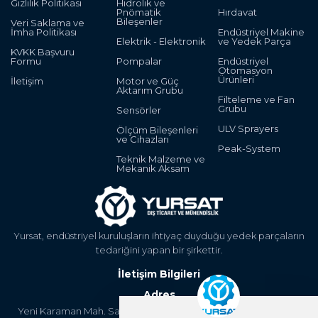
Gizlilik Politikası
Hidrolik ve
Pnömatik
Hırdavat
Bileşenler
Veri Saklama ve
İmha Politikası
Endüstriyel Makine
Elektrik - Elektronik
ve Yedek Parça
KVKK Başvuru
Formu
Pompalar
Endüstriyel
Otomasyon
Ürünleri
İletişim
Motor ve Güç
Aktarım Grubu
Filteleme ve Fan
Grubu
Sensörler
ULV Sprayers
Ölçüm Bileşenleri
ve Cihazları
Peak-System
Teknik Malzeme ve
Mekanik Aksam
Yursat, endüstriyel kuruluşların ihtiyaç duyduğu yedek parçaların
tedariğini yapan bir şirkettir.
İletişim Bilgileri
Adres
Yeni Karaman Mah. Sanayi Cad. 4. Kantar Sok. Asya Plaza Kat:5