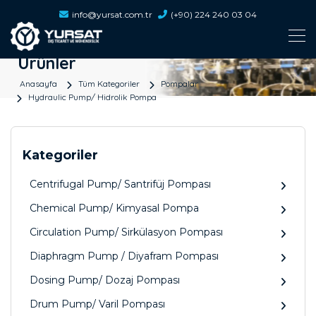
info@yursat.com.tr
(+90) 224 240 03 04
Ürünler
Anasayfa
Tüm Kategoriler
Pompalar
Hydraulic Pump/ Hidrolik Pompa
Kategoriler
Centrifugal Pump/ Santrifüj Pompası
Chemical Pump/ Kimyasal Pompa
Circulation Pump/ Sirkülasyon Pompası
Diaphragm Pump / Diyafram Pompası
Dosing Pump/ Dozaj Pompası
Drum Pump/ Varil Pompası