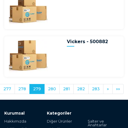
Vickers - 500882
277
278
279
280
281
282
283
»
»»
Kurumsal
Kategoriler
Hakkımızda
Diğer Ürünler
Şalter ve
Anahtarlar