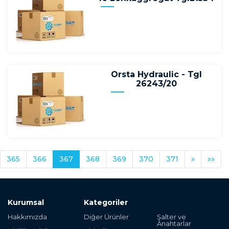
Orsta Hydraulic - Tgl
26243/20
365
366
367
368
369
370
371
»
»»
Kurumsal
Kategoriler
Hakkımızda
Diğer Ürünler
Şalter ve
Anahtarlar