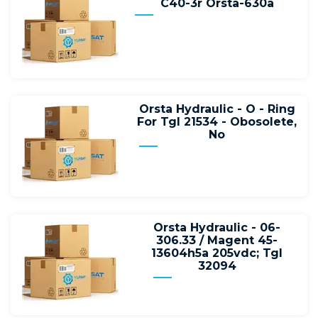
C40-3r Orsta-630a
Orsta Hydraulic - O - Ring
For Tgl 21534 - Obosolete,
No
Orsta Hydraulic - 06-
306.33 / Magent 45-
13604h5a 205vdc; Tgl
32094