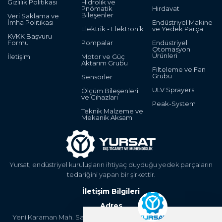
Gizlilik Politikası
Hidrolik ve
Pnömatik
Hırdavat
Bileşenler
Veri Saklama ve
İmha Politikası
Endüstriyel Makine
Elektrik - Elektronik
ve Yedek Parça
KVKK Başvuru
Formu
Pompalar
Endüstriyel
Otomasyon
Ürünleri
İletişim
Motor ve Güç
Aktarım Grubu
Filteleme ve Fan
Grubu
Sensörler
ULV Sprayers
Ölçüm Bileşenleri
ve Cihazları
Peak-System
Teknik Malzeme ve
Mekanik Aksam
Yursat, endüstriyel kuruluşların ihtiyaç duyduğu yedek parçaların
tedariğini yapan bir şirkettir.
İletişim Bilgileri
Adres
Yeni Karaman Mah. Sanayi Cad. 4. Kantar Sok. Asya Plaza Kat:5