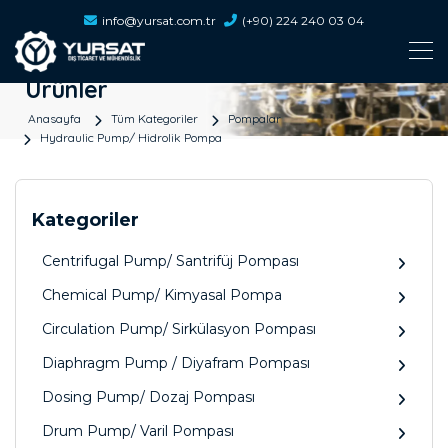
info@yursat.com.tr
(+90) 224 240 03 04
Ürünler
Anasayfa
Tüm Kategoriler
Pompalar
Hydraulic Pump/ Hidrolik Pompa
Kategoriler
Centrifugal Pump/ Santrifüj Pompası
Chemical Pump/ Kimyasal Pompa
Circulation Pump/ Sirkülasyon Pompası
Diaphragm Pump / Diyafram Pompası
Dosing Pump/ Dozaj Pompası
Drum Pump/ Varil Pompası