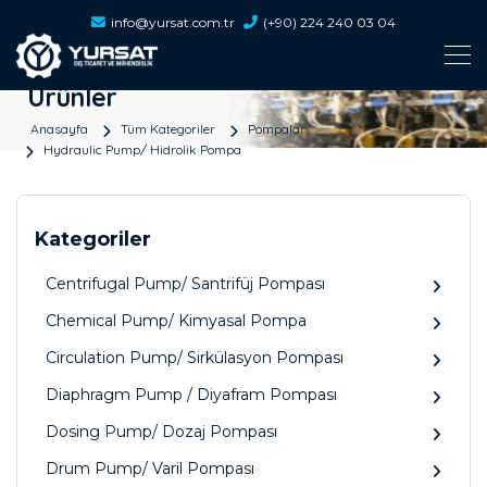
info@yursat.com.tr
(+90) 224 240 03 04
Ürünler
Anasayfa
Tüm Kategoriler
Pompalar
Hydraulic Pump/ Hidrolik Pompa
Kategoriler
Centrifugal Pump/ Santrifüj Pompası
Chemical Pump/ Kimyasal Pompa
Circulation Pump/ Sirkülasyon Pompası
Diaphragm Pump / Diyafram Pompası
Dosing Pump/ Dozaj Pompası
Drum Pump/ Varil Pompası