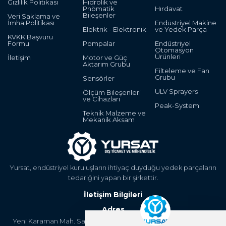
Gizlilik Politikası
Hidrolik ve
Pnömatik
Hırdavat
Bileşenler
Veri Saklama ve
İmha Politikası
Endüstriyel Makine
Elektrik - Elektronik
ve Yedek Parça
KVKK Başvuru
Formu
Pompalar
Endüstriyel
Otomasyon
Ürünleri
İletişim
Motor ve Güç
Aktarım Grubu
Filteleme ve Fan
Grubu
Sensörler
ULV Sprayers
Ölçüm Bileşenleri
ve Cihazları
Peak-System
Teknik Malzeme ve
Mekanik Aksam
Yursat, endüstriyel kuruluşların ihtiyaç duyduğu yedek parçaların
tedariğini yapan bir şirkettir.
İletişim Bilgileri
Adres
Yeni Karaman Mah. Sanayi Cad. 4. Kantar Sok. Asya Plaza Kat:5