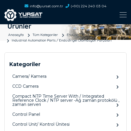
info@yursat.com.tr
(+90) 224 240 03 04
Ürünler
Anasayfa
Tüm Kategoriler
Endüstriyel Otomasyon Ürünleri
Industrial Automation Parts / Endüstriyel Otomasyon Parçaları
Kategoriler
Camera/ Kamera
CCD Camera
Compact NTP Time Server With / Integrated
Reference Clock / NTP server -Ağ zaman protokölü ,
zaman serveri
Control Panel
Control Unit/ Kontrol Ünitesi