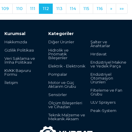
109
110
111
112
113
114
115
116
»
»»
Kurumsal
Kategoriler
Hakkımızda
Diğer Ürünler
Şalter ve
Anahtarlar
Gizlilik Politikası
Hidrolik ve
Pnömatik
Hırdavat
Bileşenler
Veri Saklama ve
İmha Politikası
Endüstriyel Makine
Elektrik - Elektronik
ve Yedek Parça
KVKK Başvuru
Formu
Pompalar
Endüstriyel
Otomasyon
Ürünleri
İletişim
Motor ve Güç
Aktarım Grubu
Filteleme ve Fan
Grubu
Sensörler
ULV Sprayers
Ölçüm Bileşenleri
ve Cihazları
Peak-System
Teknik Malzeme ve
Mekanik Aksam