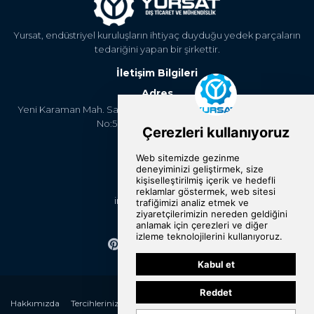
Yursat, endüstriyel kuruluşların ihtiyaç duyduğu yedek parçaların
tedariğini yapan bir şirkettir.
İletişim Bilgileri
Adres
Yeni Karaman Mah. Sanayi Cad. 4. Kantar Sok. Asya Plaza Kat:5
No:505 Osmangazi/BURSA
Telefon
+90 224 2400304
E-Posta
info@yursat.com.tr
Bizi Takip Edin
Hakkımızda
Tercihlerinizi Değiştirin
Kategoriler
Markalar