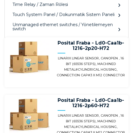
Time Relay / Zaman Rölesi
Touch System Panel / Dokunmatik Sistem Paneli
Unmanaged ethernet switches / Yönetilemeyen
switch
Posital Fraba - Ld0-Caa1b-
1216-2p20-H72
LINARIX LINEAR SENSOR, CANOPEN , 16
BIT (65536 STEPS), MACHINED
METAL#CYLINDRICAL HOUSING,
CONNECTION CAP#3 X M12 CONNECTOR
Posital Fraba - Ld0-Caa1b-
1216-2p60-H72
LINARIX LINEAR SENSOR, CANOPEN , 16
BIT (65536 STEPS), MACHINED
METAL#CYLINDRICAL HOUSING,
CONNECTION CAP#3 X M12 CONNECTOR