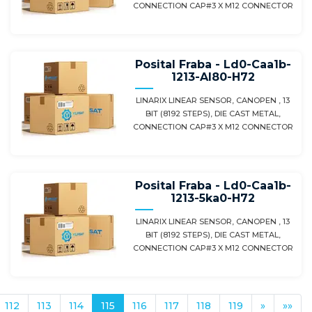
CONNECTION CAP#3 X M12 CONNECTOR
Posital Fraba - Ld0-Caa1b-
1213-Al80-H72
LINARIX LINEAR SENSOR, CANOPEN , 13
BIT (8192 STEPS), DIE CAST METAL,
CONNECTION CAP#3 X M12 CONNECTOR
Posital Fraba - Ld0-Caa1b-
1213-5ka0-H72
LINARIX LINEAR SENSOR, CANOPEN , 13
BIT (8192 STEPS), DIE CAST METAL,
CONNECTION CAP#3 X M12 CONNECTOR
112
113
114
115
116
117
118
119
»
»»