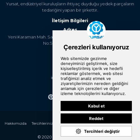
Yursat, endüstriyel kuruluşların ihtiyaç duyduğu yedek parçaların
tedariğini yapan bir şirkettir.
İletişim Bilgileri
Adres
Yeni Karaman Mah. Sanayi Cad. 4. Kantar Sok. Asya Plaza Kat:5
No:505 Osmangazi/BURSA
Telefon
+90 224 2400304
E-Posta
info@yursat.com.tr
Bizi Takip Edin
Hakkımızda
Tercihlerinizi Değiştirin
Kategoriler
Markalar
Referanslar
İletişim
© 2020 Yursat All rights reserved