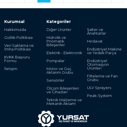
Kurumsal
Kategoriler
Hakkımızda
Diğer Ürünler
Şalter ve
Anahtarlar
Gizlilik Politikası
Hidrolik ve
Pnömatik
Hırdavat
Bileşenler
Veri Saklama ve
İmha Politikası
Endüstriyel Makine
Elektrik - Elektronik
ve Yedek Parça
KVKK Başvuru
Formu
Pompalar
Endüstriyel
Otomasyon
Ürünleri
İletişim
Motor ve Güç
Aktarım Grubu
Filteleme ve Fan
Grubu
Sensörler
ULV Sprayers
Ölçüm Bileşenleri
ve Cihazları
Peak-System
Teknik Malzeme ve
Mekanik Aksam