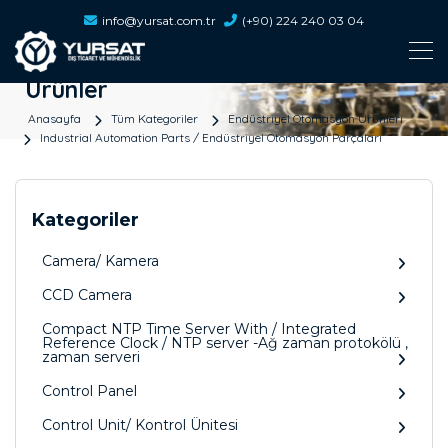
info@yursat.com.tr
(+90) 224 240 03 04
Ürünler
Anasayfa
Tüm Kategoriler
Endüstriyel Otomasyon Ürünleri
Industrial Automation Parts / Endüstriyel Otomasyon Parçaları
Kategoriler
Camera/ Kamera
CCD Camera
Compact NTP Time Server With / Integrated
Reference Clock / NTP server -Ağ zaman protokölü ,
zaman serveri
Control Panel
Control Unit/ Kontrol Ünitesi