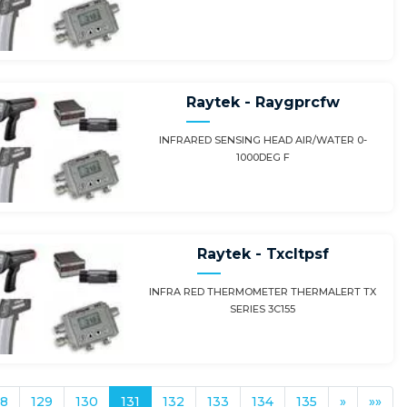
Raytek - Raygprcfw
INFRARED SENSING HEAD AIR/WATER 0-
1000DEG F
Raytek - Txcltpsf
INFRA RED THERMOMETER THERMALERT TX
SERIES 3C155
28
129
130
131
132
133
134
135
»
»»