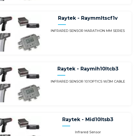
Raytek - Raymmltscf1v
INFRARED SENSOR MARATHON MM SERIES
Raytek - Raymih10ltcb3
INFRARED SENSOR 10:1OPTICS W/3M CABLE
Raytek - Mid10ltsb3
Infrared Sensor