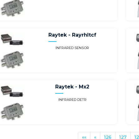
Raytek - Rayrhltcf
INFRARED SENSOR
Raytek - Mx2
INFRARED DETR
««
«
126
127
1