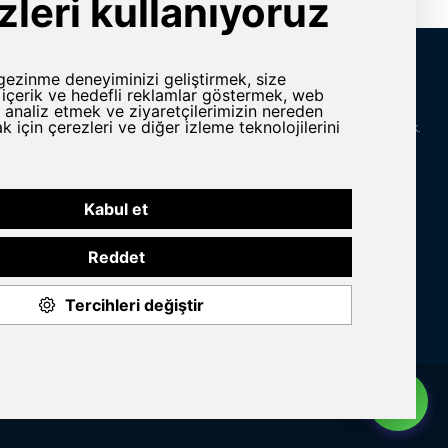
İletişim Bilgileri
rlar
Adres
Yeni Karaman Mah. Sanayi Cad. 4. Kantar Sok.
Asya Plaza Kat:5 No:505 Osmangazi/BURSA
ine ve Yedek
Telefon
omasyon
+90 224 2400304
E-Posta
n Grubu
info@yursat.com.tr
Bizi Takip Edin
© 2020 Yursat All rights reserved