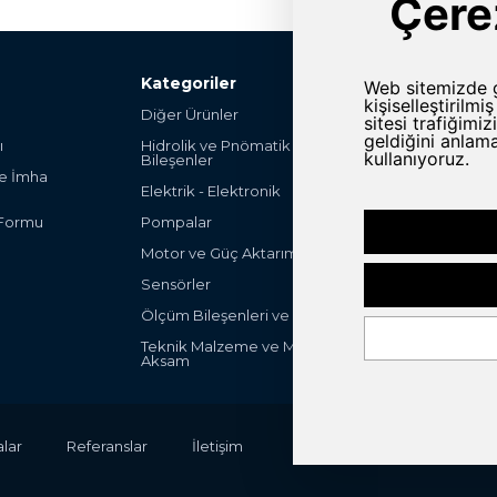
Kategoriler
Diğer Ürünler
Şalter ve Anahta
ı
Hidrolik ve Pnömatik
Hırdavat
Bileşenler
ve İmha
Endüstriyel Mak
Elektrik - Elektronik
Parça
 Formu
Pompalar
Endüstriyel Ot
Ürünleri
Motor ve Güç Aktarım Grubu
Filteleme ve Fa
Sensörler
ULV Sprayers
Ölçüm Bileşenleri ve Cihazları
Peak-System
Teknik Malzeme ve Mekanik
Aksam
lar
Referanslar
İletişim