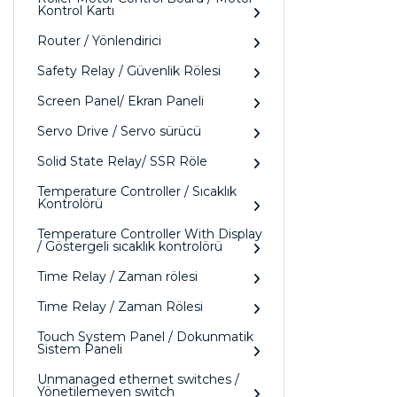
Kontrol Kartı
Router / Yönlendirici
Safety Relay / Güvenlik Rölesi
Screen Panel/ Ekran Paneli
Servo Drive / Servo sürücü
Solid State Relay/ SSR Röle
Temperature Controller / Sıcaklık
Kontrolörü
Temperature Controller With Display
/ Göstergeli sıcaklık kontrolörü
Time Relay / Zaman rölesi
Time Relay / Zaman Rölesi
Touch System Panel / Dokunmatik
Sistem Paneli
Unmanaged ethernet switches /
Yönetilemeyen switch