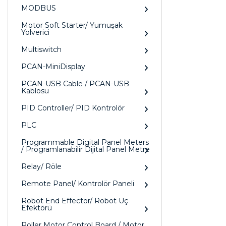
MODBUS
Motor Soft Starter/ Yumuşak
Yolverici
Multiswitch
PCAN-MiniDisplay
PCAN-USB Cable / PCAN-USB
Kablosu
PID Controller/ PID Kontrolör
PLC
Programmable Digital Panel Meters
/ Programlanabilir Dijital Panel Metre
Relay/ Röle
Remote Panel/ Kontrolör Paneli
Robot End Effector/ Robot Uç
Efektörü
Roller Motor Control Board / Motor