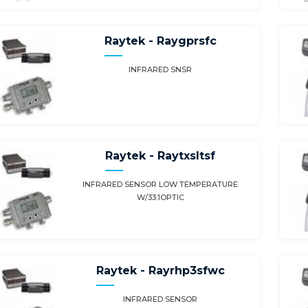
Raytek - Raygprsfc
INFRARED SNSR
Raytek - Raytxsltsf
INFRARED SENSOR LOW TEMPERATURE
W/33:1OPTIC
Raytek - Rayrhp3sfwc
INFRARED SENSOR