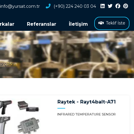
info@yursat.com.tr
(+90) 224 240 03 04
Teklif İste
rkalar
Referanslar
İletişim
arçaları
Raytek - Rayt4balt-A71
INFRARED TEMPERATURE SENSOR