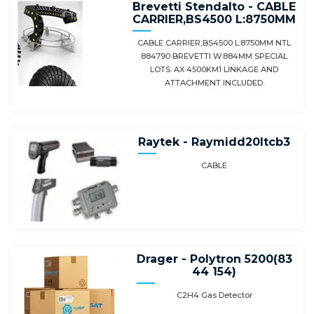
Brevetti Stendalto - CABLE
CARRIER,BS4500 L:8750MM
CABLE CARRIER,BS4500 L:8750MM NTL
884790 BREVETTI W:884MM SPECIAL
LOTS. AX 4500KM1 LINKAGE AND
ATTACHMENT INCLUDED.
Raytek - Raymidd20ltcb3
CABLE
Drager - Polytron 5200(83
44 154)
C2H4 Gas Detector