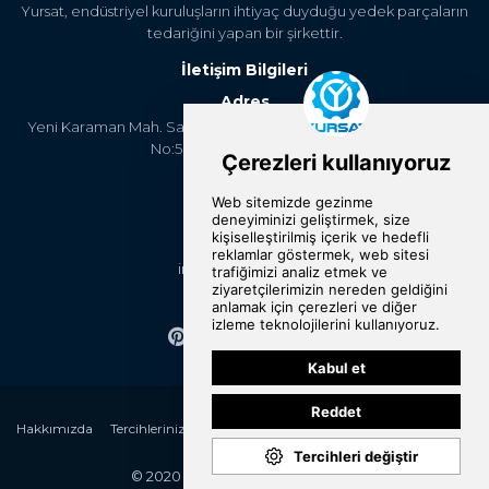
Yursat, endüstriyel kuruluşların ihtiyaç duyduğu yedek parçaların
tedariğini yapan bir şirkettir.
İletişim Bilgileri
Adres
Yeni Karaman Mah. Sanayi Cad. 4. Kantar Sok. Asya Plaza Kat:5
No:505 Osmangazi/BURSA
Telefon
+90 224 2400304
E-Posta
info@yursat.com.tr
Bizi Takip Edin
Hakkımızda
Tercihlerinizi Değiştirin
Kategoriler
Markalar
Referanslar
İletişim
© 2020 Yursat All rights reserved