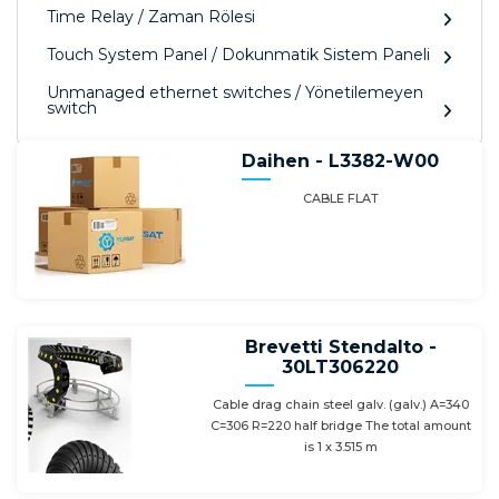
Time Relay / Zaman Rölesi
Touch System Panel / Dokunmatik Sistem Paneli
Unmanaged ethernet switches / Yönetilemeyen
switch
Daihen - L3382-W00
CABLE FLAT
Brevetti Stendalto -
30LT306220
Cable drag chain steel galv. (galv.) A=340
C=306 R=220 half bridge The total amount
is 1 x 3.515 m