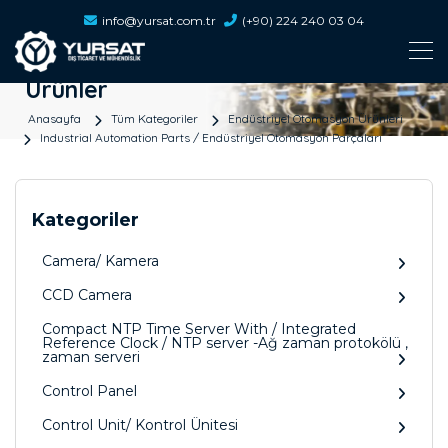
info@yursat.com.tr
(+90) 224 240 03 04
Ürünler
Anasayfa
Tüm Kategoriler
Endüstriyel Otomasyon Ürünleri
Industrial Automation Parts / Endüstriyel Otomasyon Parçaları
Kategoriler
Camera/ Kamera
CCD Camera
Compact NTP Time Server With / Integrated
Reference Clock / NTP server -Ağ zaman protokölü ,
zaman serveri
Control Panel
Control Unit/ Kontrol Ünitesi