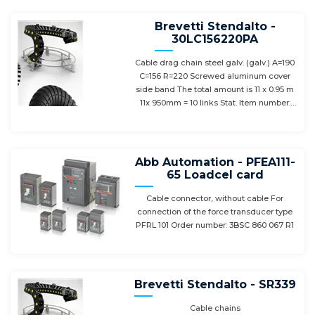
Brevetti Stendalto -
30LC156220PA
Cable drag chain steel galv. (galv.) A=190
C=156 R=220 Screwed aluminum cover
side band The total amount is 11 x 0.95 m
11x 950mm = 10 links Stat. Item number:
73158900 - Country of origin: IT TOTAL
10,45metre
Abb Automation - PFEA111-
65 Loadcel card
Cable connector, without cable For
connection of the force transducer type
PFRL 101 Order number: 3BSC 860 067 R1
Brevetti Stendalto - SR339
Cable chains