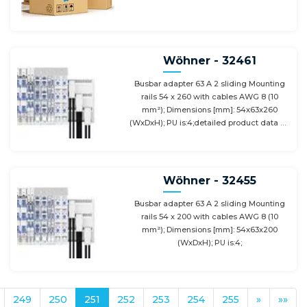
Wöhner - 32461
Busbar adapter 63 A 2 sliding Mounting
rails 54 x 260 with cables AWG 8 (10
mm²); Dimensions [mm]: 54x63x260
(WxDxH); PU is:4;detailed product data at:
www.woehner.com/de/products/32461.html;
please refer also Wöhner Manual 2020
page: 3.11
Wöhner - 32455
Busbar adapter 63 A 2 sliding Mounting
rails 54 x 200 with cables AWG 8 (10
mm²); Dimensions [mm]: 54x63x200
(WxDxH); PU is:4;
249
250
251
252
253
254
255
»
»»