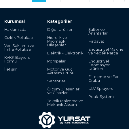
Kurumsal
Kategoriler
Hakkımızda
Diğer Ürünler
Şalter ve
Anahtarlar
Gizlilik Politikası
Hidrolik ve
Pnömatik
Hırdavat
Bileşenler
Veri Saklama ve
İmha Politikası
Endüstriyel Makine
Elektrik - Elektronik
ve Yedek Parça
KVKK Başvuru
Formu
Pompalar
Endüstriyel
Otomasyon
Ürünleri
İletişim
Motor ve Güç
Aktarım Grubu
Filteleme ve Fan
Grubu
Sensörler
ULV Sprayers
Ölçüm Bileşenleri
ve Cihazları
Peak-System
Teknik Malzeme ve
Mekanik Aksam