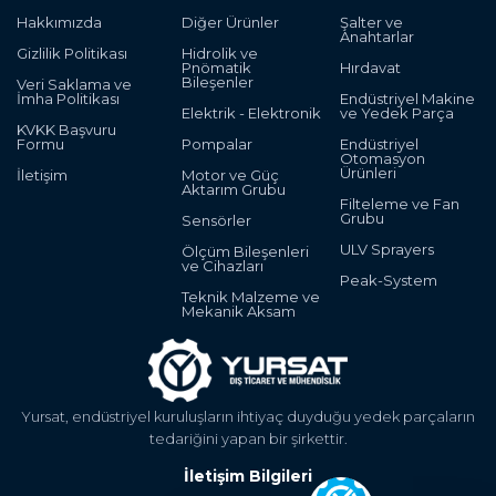
Hakkımızda
Diğer Ürünler
Şalter ve
Anahtarlar
Gizlilik Politikası
Hidrolik ve
Pnömatik
Hırdavat
Bileşenler
Veri Saklama ve
İmha Politikası
Endüstriyel Makine
Elektrik - Elektronik
ve Yedek Parça
KVKK Başvuru
Formu
Pompalar
Endüstriyel
Otomasyon
Ürünleri
İletişim
Motor ve Güç
Aktarım Grubu
Filteleme ve Fan
Grubu
Sensörler
ULV Sprayers
Ölçüm Bileşenleri
ve Cihazları
Peak-System
Teknik Malzeme ve
Mekanik Aksam
Yursat, endüstriyel kuruluşların ihtiyaç duyduğu yedek parçaların
tedariğini yapan bir şirkettir.
İletişim Bilgileri