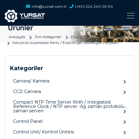
info@yursat.com.tr
(+90) 224 240 03 04
Ürünler
Anasayfa
Tüm Kategoriler
Endüstriyel Otomasyon Ürünleri
Industrial Automation Parts / Endüstriyel Otomasyon Parçaları
Kategoriler
Camera/ Kamera
CCD Camera
Compact NTP Time Server With / Integrated
Reference Clock / NTP server -Ağ zaman protokölü ,
zaman serveri
Control Panel
Control Unit/ Kontrol Ünitesi