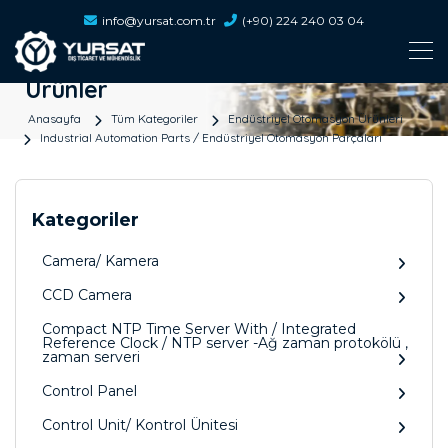
info@yursat.com.tr
(+90) 224 240 03 04
Ürünler
Anasayfa
Tüm Kategoriler
Endüstriyel Otomasyon Ürünleri
Industrial Automation Parts / Endüstriyel Otomasyon Parçaları
Kategoriler
Camera/ Kamera
CCD Camera
Compact NTP Time Server With / Integrated
Reference Clock / NTP server -Ağ zaman protokölü ,
zaman serveri
Control Panel
Control Unit/ Kontrol Ünitesi