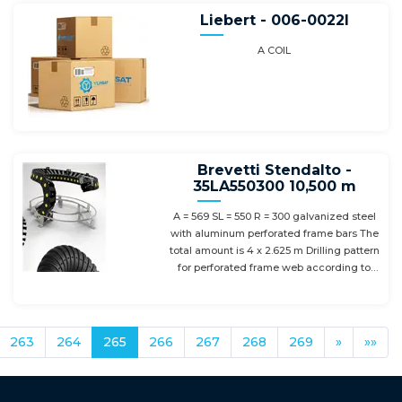
Liebert - 006-0022l
A COIL
Brevetti Stendalto -
35LA550300 10,500 m
A = 569 SL = 550 R = 300 galvanized steel
with aluminum perforated frame bars The
total amount is 4 x 2.625 m Drilling pattern
for perforated frame web according to
customer drawing 4x 2.625mm = 21 links
Stat. Lot number: 84879090 - Country of
origin: IT
263
264
265
266
267
268
269
»
»»