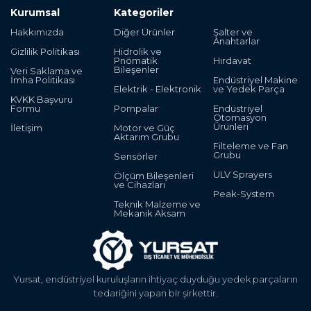
Kurumsal
Kategoriler
Hakkımızda
Diğer Ürünler
Şalter ve
Anahtarlar
Gizlilik Politikası
Hidrolik ve
Pnömatik
Hırdavat
Bileşenler
Veri Saklama ve
İmha Politikası
Endüstriyel Makine
Elektrik - Elektronik
ve Yedek Parça
KVKK Başvuru
Formu
Pompalar
Endüstriyel
Otomasyon
Ürünleri
İletişim
Motor ve Güç
Aktarım Grubu
Filteleme ve Fan
Grubu
Sensörler
ULV Sprayers
Ölçüm Bileşenleri
ve Cihazları
Peak-System
Teknik Malzeme ve
Mekanik Aksam
Yursat, endüstriyel kuruluşların ihtiyaç duyduğu yedek parçaların
tedariğini yapan bir şirkettir.