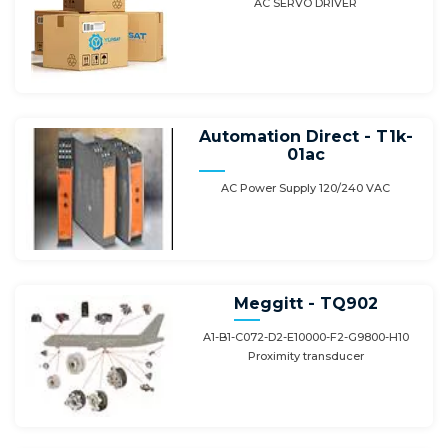
AC SERVO DRIVER
Automation Direct - T1k-
01ac
AC Power Supply 120/240 VAC
Meggitt - TQ902
A1-B1-C072-D2-E10000-F2-G9800-H10
Proximity transducer