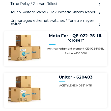
Time Relay / Zaman Rölesi
Touch System Panel / Dokunmatik Sistem Paneli
Unmanaged ethernet switches / Yönetilemeyen
switch
Meto Fer - QE-022-PS-11L
"closer"
Acknowledgment element QE-022-PS-11L
Part no 410.0001
Unitor - 620403
ACETYLENE HOSE1 MTR