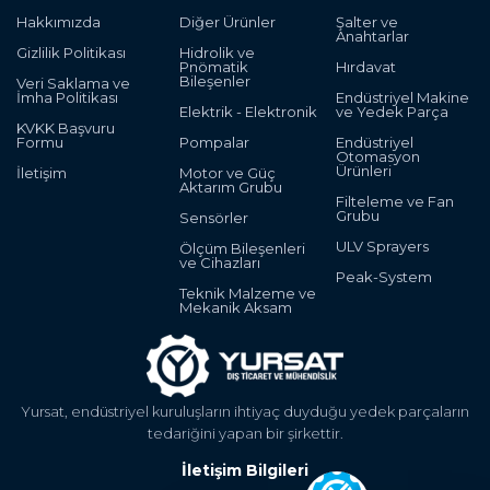
Hakkımızda
Diğer Ürünler
Şalter ve
Anahtarlar
Gizlilik Politikası
Hidrolik ve
Pnömatik
Hırdavat
Bileşenler
Veri Saklama ve
İmha Politikası
Endüstriyel Makine
Elektrik - Elektronik
ve Yedek Parça
KVKK Başvuru
Formu
Pompalar
Endüstriyel
Otomasyon
Ürünleri
İletişim
Motor ve Güç
Aktarım Grubu
Filteleme ve Fan
Grubu
Sensörler
ULV Sprayers
Ölçüm Bileşenleri
ve Cihazları
Peak-System
Teknik Malzeme ve
Mekanik Aksam
Yursat, endüstriyel kuruluşların ihtiyaç duyduğu yedek parçaların
tedariğini yapan bir şirkettir.
İletişim Bilgileri