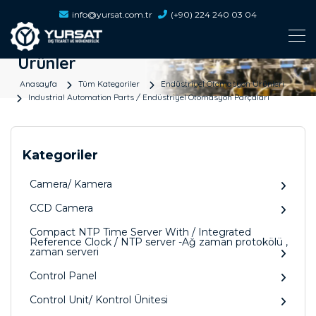
info@yursat.com.tr
(+90) 224 240 03 04
Ürünler
Anasayfa
Tüm Kategoriler
Endüstriyel Otomasyon Ürünleri
Industrial Automation Parts / Endüstriyel Otomasyon Parçaları
Kategoriler
Camera/ Kamera
CCD Camera
Compact NTP Time Server With / Integrated
Reference Clock / NTP server -Ağ zaman protokölü ,
zaman serveri
Control Panel
Control Unit/ Kontrol Ünitesi