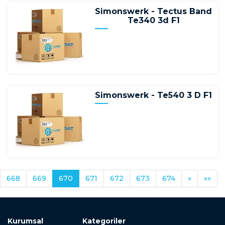
Simonswerk - Tectus Band
Te340 3d F1
Simonswerk - Te540 3 D F1
668
669
670
671
672
673
674
»
»»
Kurumsal
Kategoriler