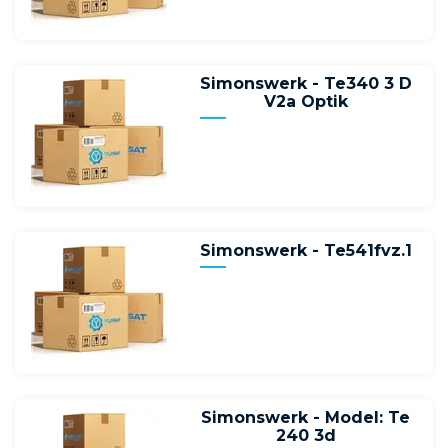
Simonswerk - Te340 3 D
V2a Optik
Simonswerk - Te541fvz.1
Simonswerk - Model: Te
240 3d