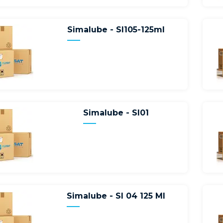
Simalube - Sl105-125ml
Simalube - Sl01
Simalube - Sl 04 125 Ml