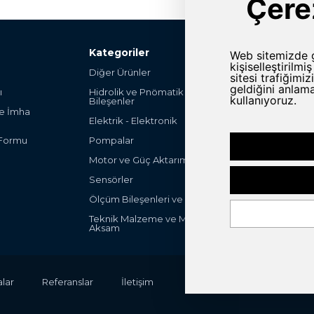
Kategoriler
Diğer Ürünler
Şalter ve Anahta
ı
Hidrolik ve Pnömatik
Hırdavat
Bileşenler
ve İmha
Endüstriyel Mak
Elektrik - Elektronik
Parça
 Formu
Pompalar
Endüstriyel Ot
Ürünleri
Motor ve Güç Aktarım Grubu
Filteleme ve Fa
Sensörler
ULV Sprayers
Ölçüm Bileşenleri ve Cihazları
Peak-System
Teknik Malzeme ve Mekanik
Aksam
lar
Referanslar
İletişim