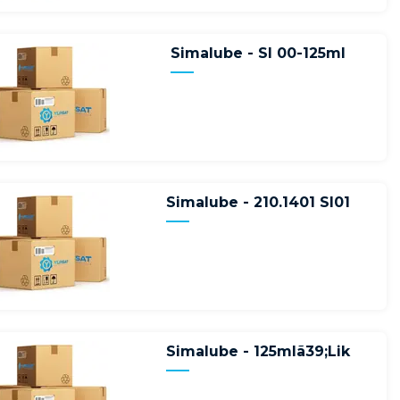
Simalube - Sl 00-125ml
Simalube - 210.1401 Sl01
Simalube - 125mlã39;Lik