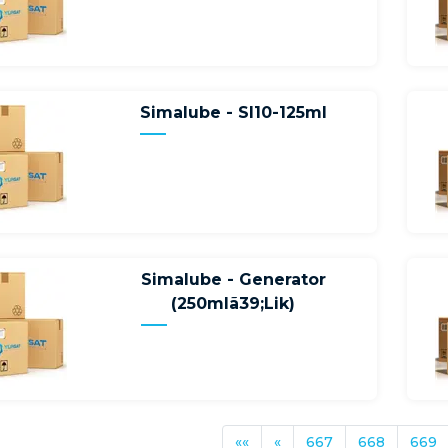
Simalube - Sl10-125ml
Simalube - Generator
(250mlã39;Lik)
««
«
667
668
669