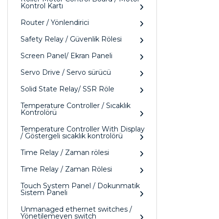
Kontrol Kartı
Router / Yönlendirici
Safety Relay / Güvenlik Rölesi
Screen Panel/ Ekran Paneli
Servo Drive / Servo sürücü
Solid State Relay/ SSR Röle
Temperature Controller / Sıcaklık
Kontrolörü
Temperature Controller With Display
/ Göstergeli sıcaklık kontrolörü
Time Relay / Zaman rölesi
Time Relay / Zaman Rölesi
Touch System Panel / Dokunmatik
Sistem Paneli
Unmanaged ethernet switches /
Yönetilemeyen switch