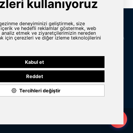
İletişim Bilgileri
rlar
Adres
Yeni Karaman Mah. Sanayi Cad. 4. Kantar Sok.
Asya Plaza Kat:5 No:505 Osmangazi/BURSA
ine ve Yedek
Telefon
omasyon
+90 224 2400304
E-Posta
n Grubu
info@yursat.com.tr
Bizi Takip Edin
© 2020 Yursat All rights reserved