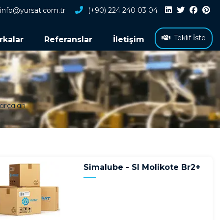
info@yursat.com.tr
(+90) 224 240 03 04
Teklif İste
rkalar
Referanslar
İletişim
arçaları
Simalube - Sl Molikote Br2+