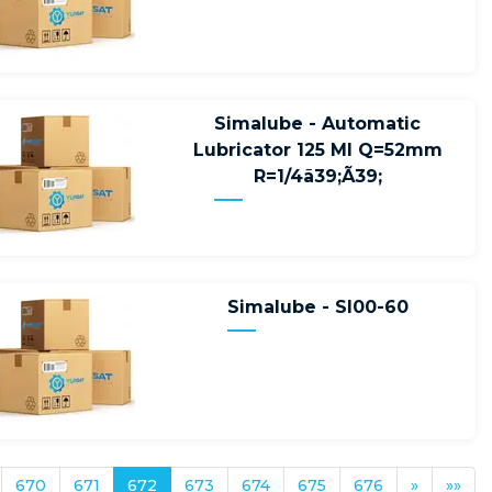
Simalube - Automatic
Lubricator 125 Ml Q=52mm
R=1/4ã39;Ã39;
Simalube - Sl00-60
670
671
672
673
674
675
676
»
»»