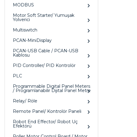
MODBUS
Motor Soft Starter/ Yumuşak
Yolverici
Multiswitch
PCAN-MiniDisplay
PCAN-USB Cable / PCAN-USB
Kablosu
PID Controller/ PID Kontrolör
PLC
Programmable Digital Panel Meters
/ Programlanabilir Dijital Panel Metre
Relay/ Röle
Remote Panel/ Kontrolör Paneli
Robot End Effector/ Robot Uç
Efektörü
Roller Motor Control Board / Motor