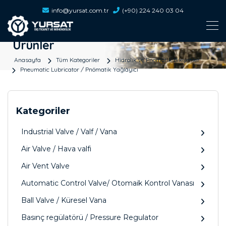
info@yursat.com.tr
(+90) 224 240 03 04
Ürünler
Anasayfa
Tüm Kategoriler
Hidrolik ve Pnömatik Bileşenler
Pneumatic Lubricator / Pnömatik Yağlayıcı
Kategoriler
Industrial Valve / Valf / Vana
Air Valve / Hava valfi
Air Vent Valve
Automatic Control Valve/ Otomaik Kontrol Vanası
Ball Valve / Küresel Vana
Basınç regülatörü / Pressure Regulator