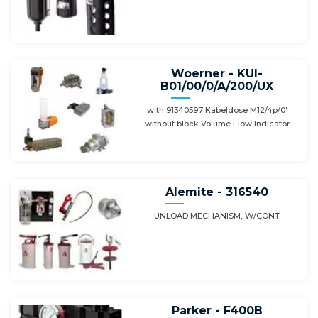
Woerner - KUI-
B01/00/0/A/200/UX
with 91340597 Kabeldose M12/4p/0'
without block Volume Flow Indicator
Alemite - 316540
UNLOAD MECHANISM, W/CONT
Parker - F400B