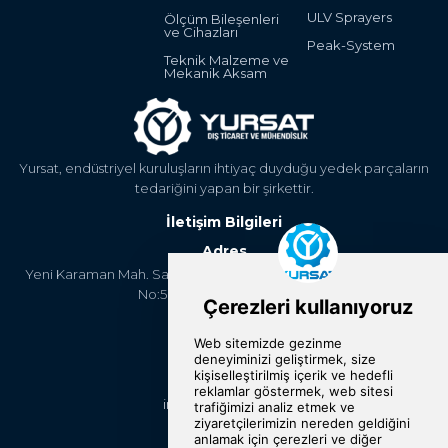
ULV Sprayers
Ölçüm Bileşenleri
ve Cihazları
Peak-System
Teknik Malzeme ve
Mekanik Aksam
Yursat, endüstriyel kuruluşların ihtiyaç duyduğu yedek parçaların
tedariğini yapan bir şirkettir.
İletişim Bilgileri
Adres
Yeni Karaman Mah. Sanayi Cad. 4. Kantar Sok. Asya Plaza Kat:5
No:505 Osmangazi/BURSA
Telefon
+90 224 2400304
E-Posta
info@yursat.com.tr
Bizi Takip Edin