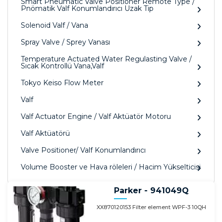
Smart Pneumatic Valve Positioner Remote Type /
Pnömatik Valf Konumlandırıcı Uzak Tip
Solenoid Valf / Vana
Spray Valve / Sprey Vanası
Temperature Actuated Water Regulasting Valve /
Sıcak Kontrollü Vana,Valf
Tokyo Keiso Flow Meter
Valf
Valf Actuator Engine / Valf Aktüatör Motoru
Valf Aktüatörü
Valve Positioner/ Valf Konumlandırıcı
Volume Booster ve Hava röleleri / Hacim Yükselticisi
Parker - 941049Q
XX870120153 Filter element WPF-3 10QH