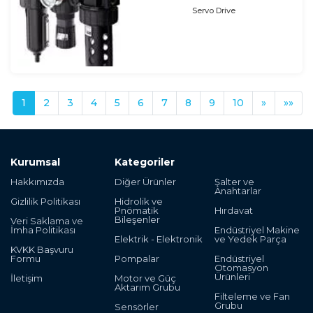
Servo Drive
1
2
3
4
5
6
7
8
9
10
»
»»
Kurumsal
Kategoriler
Hakkımızda
Diğer Ürünler
Şalter ve
Anahtarlar
Gizlilik Politikası
Hidrolik ve
Pnömatik
Hırdavat
Bileşenler
Veri Saklama ve
İmha Politikası
Endüstriyel Makine
Elektrik - Elektronik
ve Yedek Parça
KVKK Başvuru
Formu
Pompalar
Endüstriyel
Otomasyon
Ürünleri
İletişim
Motor ve Güç
Aktarım Grubu
Filteleme ve Fan
Grubu
Sensörler