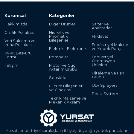
Kurumsal
Kategoriler
Hakkımızda
Diğer Ürünler
Şalter ve
Anahtarlar
Gizlilik Politikası
Hidrolik ve
Pnömatik
Hırdavat
Bileşenler
Veri Saklama ve
İmha Politikası
Endüstriyel Makine
Elektrik - Elektronik
ve Yedek Parça
KVKK Başvuru
Formu
Pompalar
Endüstriyel
Otomasyon
Ürünleri
İletişim
Motor ve Güç
Aktarım Grubu
Filteleme ve Fan
Grubu
Sensörler
ULV Sprayers
Ölçüm Bileşenleri
ve Cihazları
Peak-System
Teknik Malzeme ve
Mekanik Aksam
Yursat, endüstriyel kuruluşların ihtiyaç duyduğu yedek parçaların