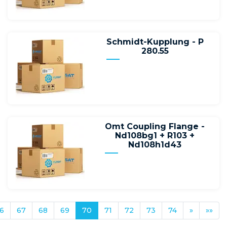
Schmidt-Kupplung - P
280.55
Omt Coupling Flange -
Nd108bg1 + R103 +
Nd108h1d43
6
67
68
69
70
71
72
73
74
»
»»