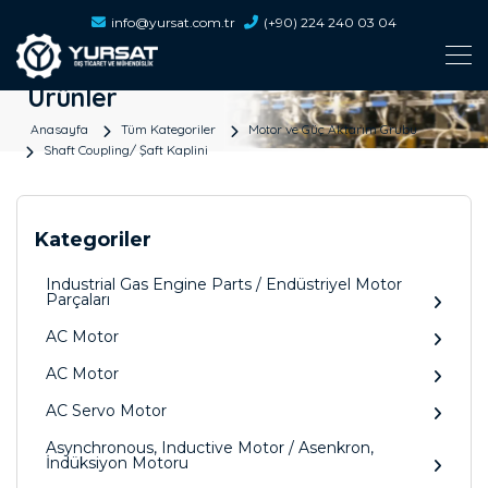
info@yursat.com.tr
(+90) 224 240 03 04
Ürünler
Anasayfa
Tüm Kategoriler
Motor ve Güç Aktarım Grubu
Shaft Coupling/ Şaft Kaplini
Kategoriler
Industrial Gas Engine Parts / Endüstriyel Motor
Parçaları
AC Motor
AC Motor
AC Servo Motor
Asynchronous, Inductive Motor / Asenkron,
İndüksiyon Motoru