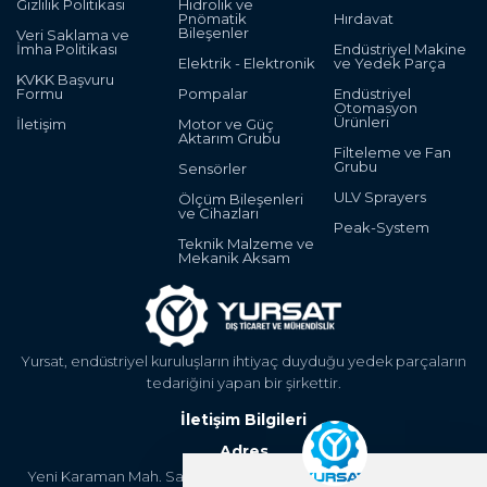
Gizlilik Politikası
Hidrolik ve
Pnömatik
Hırdavat
Bileşenler
Veri Saklama ve
İmha Politikası
Endüstriyel Makine
Elektrik - Elektronik
ve Yedek Parça
KVKK Başvuru
Formu
Pompalar
Endüstriyel
Otomasyon
Ürünleri
İletişim
Motor ve Güç
Aktarım Grubu
Filteleme ve Fan
Grubu
Sensörler
ULV Sprayers
Ölçüm Bileşenleri
ve Cihazları
Peak-System
Teknik Malzeme ve
Mekanik Aksam
Yursat, endüstriyel kuruluşların ihtiyaç duyduğu yedek parçaların
tedariğini yapan bir şirkettir.
İletişim Bilgileri
Adres
Yeni Karaman Mah. Sanayi Cad. 4. Kantar Sok. Asya Plaza Kat:5