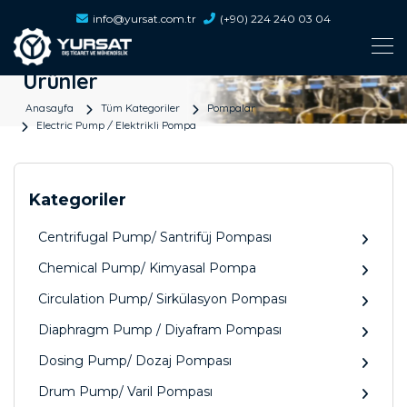
info@yursat.com.tr
(+90) 224 240 03 04
Ürünler
Anasayfa
Tüm Kategoriler
Pompalar
Electric Pump / Elektrikli Pompa
Kategoriler
Centrifugal Pump/ Santrifüj Pompası
Chemical Pump/ Kimyasal Pompa
Circulation Pump/ Sirkülasyon Pompası
Diaphragm Pump / Diyafram Pompası
Dosing Pump/ Dozaj Pompası
Drum Pump/ Varil Pompası