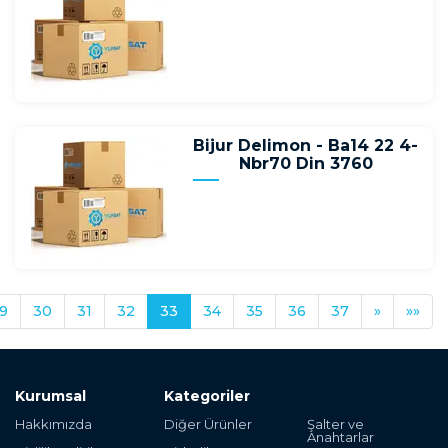
Bijur Delimon - Ba14 22 4-
Nbr70 Din 3760
9
30
31
32
33
34
35
36
37
»
»»
Kurumsal
Kategoriler
Hakkımızda
Diğer Ürünler
Şalter ve
Anahtarlar