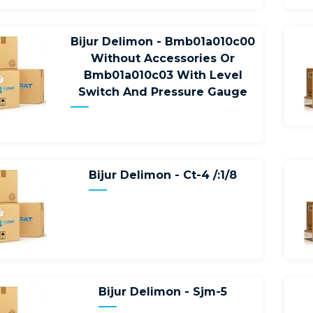
Bijur Delimon - Bmb01a010c00
Without Accessories Or
Bmb01a010c03 With Level
Switch And Pressure Gauge
Bijur Delimon - Ct-4 /:1/8
Bijur Delimon - Sjm-5