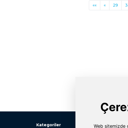
««
«
29
3
Kategoriler