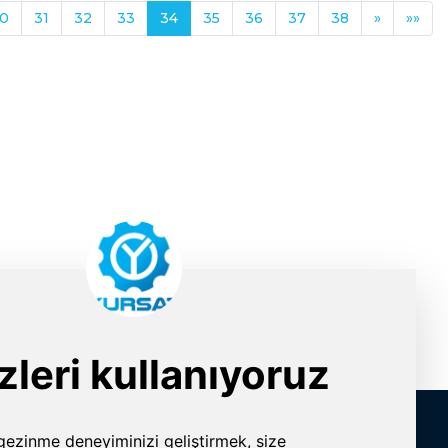
0
31
32
33
34
35
36
37
38
»
»»
İletişim Bilgileri