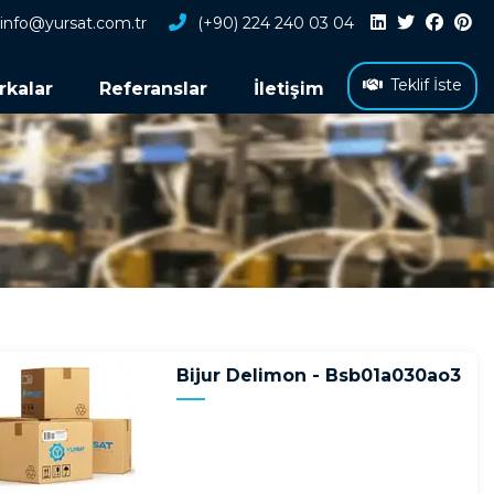
info@yursat.com.tr
(+90) 224 240 03 04
Teklif İste
rkalar
Referanslar
İletişim
Bijur Delimon - Bsb01a030ao3