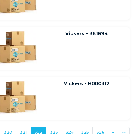
Vickers - 381694
Vickers - H000312
320
321
322
323
324
325
326
»
»»