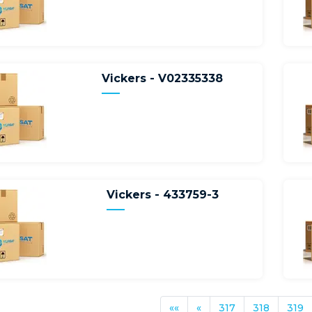
Vickers - V02335338
Vickers - 433759-3
««
«
317
318
319