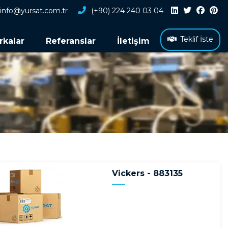
info@yursat.com.tr
(+90) 224 240 03 04
Teklif İste
rkalar
Referanslar
İletişim
Vickers - 883135