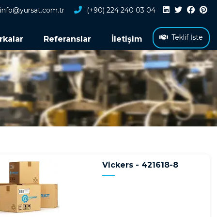
info@yursat.com.tr
(+90) 224 240 03 04
Teklif İste
rkalar
Referanslar
İletişim
Vickers - 421618-8