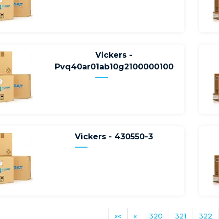
Vickers -
Pvq40ar01ab10g2100000100
Vickers - 430550-3
««
«
320
321
322