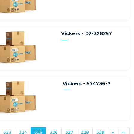
Vickers - 02-328257
Vickers - 574736-7
323
324
325
326
327
328
329
»
»»