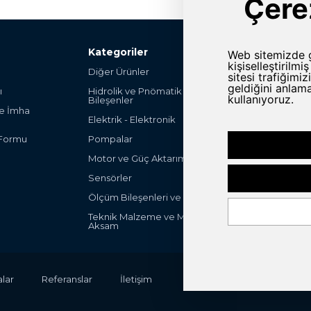
Kategoriler
Diğer Ürünler
Şalter ve Anahta
ı
Hidrolik ve Pnömatik
Hırdavat
Bileşenler
ve İmha
Endüstriyel Mak
Elektrik - Elektronik
Parça
 Formu
Pompalar
Endüstriyel Ot
Ürünleri
Motor ve Güç Aktarım Grubu
Filteleme ve Fa
Sensörler
ULV Sprayers
Ölçüm Bileşenleri ve Cihazları
Peak-System
Teknik Malzeme ve Mekanik
Aksam
lar
Referanslar
İletişim