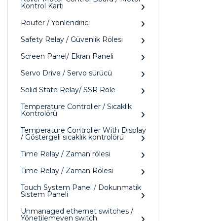
Kontrol Kartı
Router / Yönlendirici
Safety Relay / Güvenlik Rölesi
Screen Panel/ Ekran Paneli
Servo Drive / Servo sürücü
Solid State Relay/ SSR Röle
Temperature Controller / Sıcaklık
Kontrolörü
Temperature Controller With Display
/ Göstergeli sıcaklık kontrolörü
Time Relay / Zaman rölesi
Time Relay / Zaman Rölesi
Touch System Panel / Dokunmatik
Sistem Paneli
Unmanaged ethernet switches /
Yönetilemeyen switch