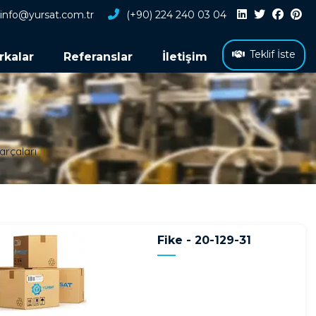
info@yursat.com.tr
(+90) 224 240 03 04
Teklif İste
rkalar
Referanslar
İletişim
arçaları
Fike - 20-129-31