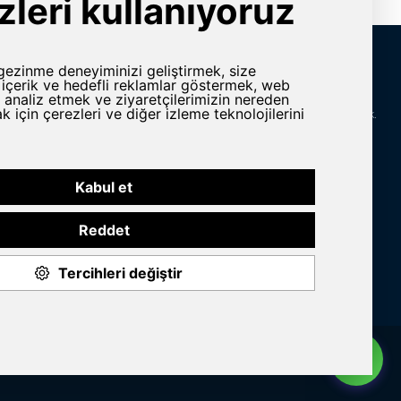
İletişim Bilgileri
rlar
Adres
Yeni Karaman Mah. Sanayi Cad. 4. Kantar Sok.
Asya Plaza Kat:5 No:505 Osmangazi/BURSA
ine ve Yedek
Telefon
omasyon
+90 224 2400304
E-Posta
n Grubu
info@yursat.com.tr
Bizi Takip Edin
© 2020 Yursat All rights reserved