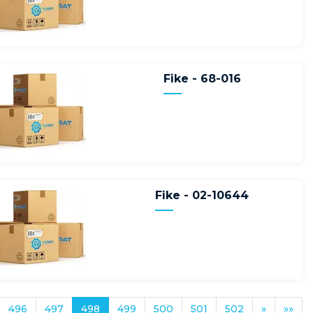
Fike - 68-016
Fike - 02-10644
496
497
498
499
500
501
502
»
»»