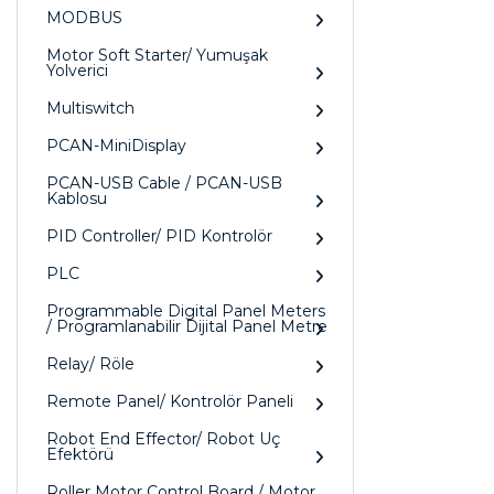
MODBUS
Motor Soft Starter/ Yumuşak
Yolverici
Multiswitch
PCAN-MiniDisplay
PCAN-USB Cable / PCAN-USB
Kablosu
PID Controller/ PID Kontrolör
PLC
Programmable Digital Panel Meters
/ Programlanabilir Dijital Panel Metre
Relay/ Röle
Remote Panel/ Kontrolör Paneli
Robot End Effector/ Robot Uç
Efektörü
Roller Motor Control Board / Motor