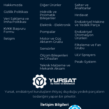
Hakkımızda
Diğer Ürünler
Şalter ve
Anahtarlar
Gizlilik Politikası
Hidrolik ve
Pnömatik
Hırdavat
Bileşenler
Veri Saklama ve
İmha Politikası
Endüstriyel Makine
Elektrik - Elektronik
ve Yedek Parça
KVKK Başvuru
Formu
Pompalar
Endüstriyel
Otomasyon
Ürünleri
İletişim
Motor ve Güç
Aktarım Grubu
Filteleme ve Fan
Grubu
Sensörler
ULV Sprayers
Ölçüm Bileşenleri
ve Cihazları
Peak-System
Teknik Malzeme ve
Mekanik Aksam
Yursat, endüstriyel kuruluşların ihtiyaç duyduğu yedek parçaların
tedariğini yapan bir şirkettir.
İletişim Bilgileri