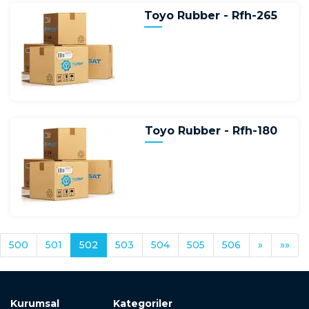
Toyo Rubber - Rfh-265
Toyo Rubber - Rfh-180
500
501
502
503
504
505
506
»
»»
Kurumsal
Kategoriler