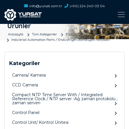
info@yursat.com.tr
(+90) 224 240 03 04
Ürünler
Anasayfa
Tüm Kategoriler
Endüstriyel Otomasyon Ürünleri
Industrial Automation Parts / Endüstriyel Otomasyon Parçaları
Kategoriler
Camera/ Kamera
CCD Camera
Compact NTP Time Server With / Integrated
Reference Clock / NTP server -Ağ zaman protokölü ,
zaman serveri
Control Panel
Control Unit/ Kontrol Ünitesi