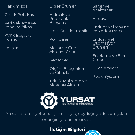
Hakkımızda
Diğer Ürünler
Şalter ve
Anahtarlar
Gizlilik Politikası
Hidrolik ve
Pnömatik
Hırdavat
Bileşenler
Veri Saklama ve
İmha Politikası
Endüstriyel Makine
Elektrik - Elektronik
ve Yedek Parça
KVKK Başvuru
Formu
Pompalar
Endüstriyel
Otomasyon
Ürünleri
İletişim
Motor ve Güç
Aktarım Grubu
Filteleme ve Fan
Grubu
Sensörler
ULV Sprayers
Ölçüm Bileşenleri
ve Cihazları
Peak-System
Teknik Malzeme ve
Mekanik Aksam
Yursat, endüstriyel kuruluşların ihtiyaç duyduğu yedek parçaların
tedariğini yapan bir şirkettir.
İletişim Bilgileri