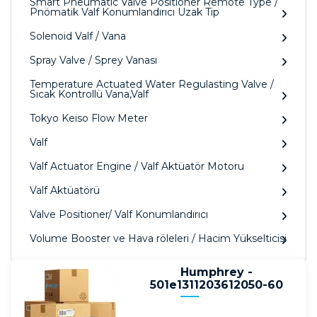
Smart Pneumatic Valve Positioner Remote Type /
Pnömatik Valf Konumlandırıcı Uzak Tip
Solenoid Valf / Vana
Spray Valve / Sprey Vanası
Temperature Actuated Water Regulasting Valve /
Sıcak Kontrollü Vana,Valf
Tokyo Keiso Flow Meter
Valf
Valf Actuator Engine / Valf Aktüatör Motoru
Valf Aktüatörü
Valve Positioner/ Valf Konumlandırıcı
Volume Booster ve Hava röleleri / Hacim Yükselticisi
Humphrey -
501e1311203612050-60