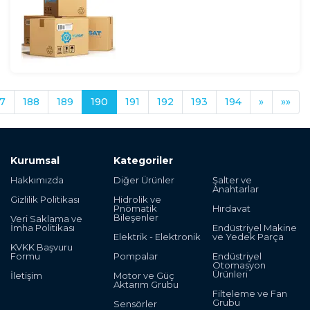
7
188
189
190
191
192
193
194
»
»»
Kurumsal
Kategoriler
Hakkımızda
Diğer Ürünler
Şalter ve
Anahtarlar
Gizlilik Politikası
Hidrolik ve
Pnömatik
Hırdavat
Bileşenler
Veri Saklama ve
İmha Politikası
Endüstriyel Makine
Elektrik - Elektronik
ve Yedek Parça
KVKK Başvuru
Formu
Pompalar
Endüstriyel
Otomasyon
Ürünleri
İletişim
Motor ve Güç
Aktarım Grubu
Filteleme ve Fan
Grubu
Sensörler