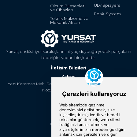
ULV Sprayers
Ölçüm Bileşenleri
ve Cihazları
Peak-System
Teknik Malzeme ve
Mekanik Aksam
Yursat, endüstriyel kuruluşların ihtiyaç duyduğu yedek parçaların
tedariğini yapan bir şirkettir.
İletişim Bilgileri
Adres
Yeni Karaman Mah. Sanayi Cad. 4. Kantar Sok. Asya Plaza Kat:5
No:505 Osmangazi/BURSA
Telefon
+90 224 2400304
E-Posta
info@yursat.com.tr
Bizi Takip Edin