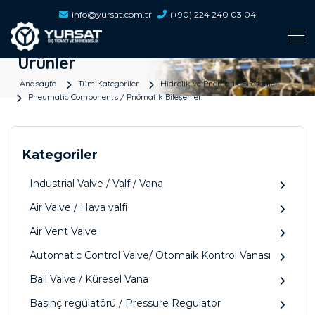
info@yursat.com.tr
(+90) 224 240 03 04
Ürünler
Anasayfa
Tüm Kategoriler
Hidrolik ve Pnömatik Bileşenler
Pneumatic Components / Pnömatik Bileşenler
Kategoriler
Industrial Valve / Valf / Vana
Air Valve / Hava valfi
Air Vent Valve
Automatic Control Valve/ Otomaik Kontrol Vanası
Ball Valve / Küresel Vana
Basınç regülatörü / Pressure Regulator